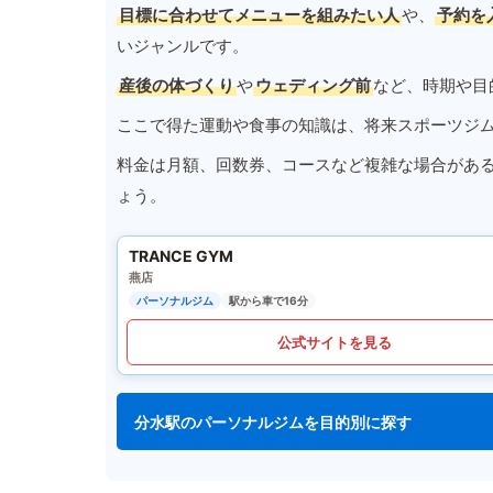
目標に合わせてメニューを組みたい人
や、
予約を
いジャンルです。
産後の体づくり
や
ウェディング前
など、時期や目
ここで得た運動や食事の知識は、将来スポーツジ
料金は月額、回数券、コースなど複雑な場合があ
ょう。
TRANCE GYM
燕店
パーソナルジム
駅から車で16分
公式サイトを見る
分水駅のパーソナルジムを目的別に探す