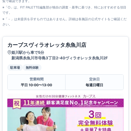
覧で確認できます。
※「○」は、FIT PALETTE編集部が独自の調査・基準に基づき、特におすすめする項目
です。
※「－」は未提供を示すものではありません。詳細は各施設の公式サイトをご確認くだ
さい。
カーブスヴィラオレッタ糸魚川店
姫川駅から車で5分
新潟県糸魚川市寺島3丁目2-40ヴィラオレッタ糸魚川2F
駐車場
無料体験
営業時間
定休日
平日 10:00〜13:00
毎週日曜日