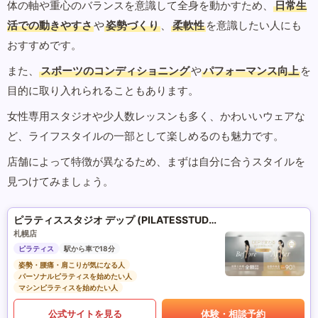
体の軸や重心のバランスを意識して全身を動かすため、
日常生
活での動きやすさ
や
姿勢づくり
、
柔軟性
を意識したい人にも
おすすめです。
また、
スポーツのコンディショニング
や
パフォーマンス向上
を
目的に取り入れられることもあります。
女性専用スタジオや少人数レッスンも多く、かわいいウェアな
ど、ライフスタイルの一部として楽しめるのも魅力です。
店舗によって特徴が異なるため、まずは自分に合うスタイルを
見つけてみましょう。
ピラティススタジオ デップ (PILATESSTUDIO DEP)
札幌店
ピラティス
駅から車で18分
姿勢・腰痛・肩こりが気になる人
パーソナルピラティスを始めたい人
マシンピラティスを始めたい人
公式サイトを見る
体験・相談予約