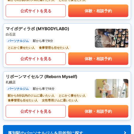
公式サイトを見る
体験・相談予約
マイボディラボ (MYBODYLABO)
白石店
パーソナルジム
駅から車で9分
とにかく痩せたい人
食事管理も任せたい人
公式サイトを見る
体験・相談予約
リボーンマイセルフ (Reborn Myself)
札幌店
パーソナルジム
駅から車で18分
駅から5分以内のジムに通いたい人
とにかく痩せたい人
食事管理も任せたい人
女性専用ジムに通いたい人
公式サイトを見る
体験・相談予約
厚別駅のパーソナルジムを目的別に探す