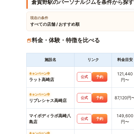
倉賀野駅のパーソナルジムを条件から探す
現在の条件
すべての店舗 / おすすめ順
料金・体験・特徴を比べる
施設名
リンク
料金目安
121,440
キャンペーン中
公式
予約
ラット高崎店
円〜
キャンペーン中
87,120円
公式
予約
リプレシャス高崎店
マイボディラボ高崎八
149,600
公式
予約
島店
円〜
キャンペーン中