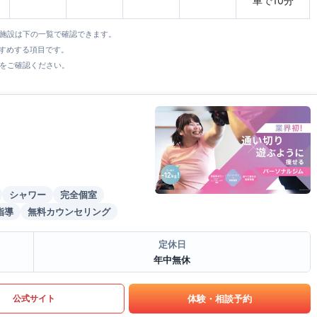
車で10分
全施設は下の一覧で確認できます。
すすめする項目です。
をご確認ください。
シャワー
完全個室
指導
無料カウンセリング
定休日
年中無休
体験・相談予約
公式サイト