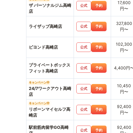
17,600
ザ パーソナルジム高崎
公式
予約
円〜
店
327,800
ライザップ高崎店
公式
予約
円〜
102,300
ビヨンド高崎店
公式
予約
円〜
プライベートボックス
4,400円
公式
予約
フィット高崎店
キャンペーン中
10,450
24/7ワークアウト高崎
公式
予約
円〜
店
キャンペーン中
92,400
リボーンマイセルフ高
公式
予約
円〜
崎店
駅前筋肉留学GO高崎
92,400
公式
予約