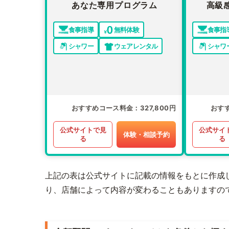
あなた専用プログラム
高級
食事指導
無料体験
食事指
シャワー
ウェアレンタル
シャワ
おすすめコース料金
327,800円
おす
公式サイトで見
公式サイ
体験・相談予約
る
る
上記の表は公式サイトに記載の情報をもとに作成
り、店舗によって内容が変わることもありますの