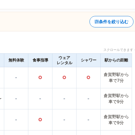
条件を絞り込む
スクロールできます 
ウェア
無料体験
食事指導
シャワー
駅からの距離
レンタル
倉賀野駅から
-
○
○
○
車で7分
倉賀野駅から
〜
-
-
-
-
車で9分
倉賀野駅から
-
○
-
-
車で9分