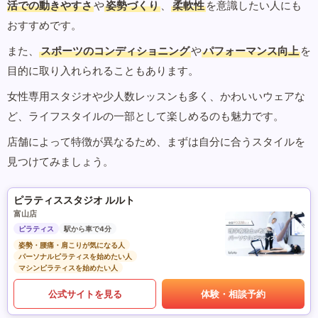
活での動きやすさ
や
姿勢づくり
、
柔軟性
を意識したい人にも
おすすめです。
また、
スポーツのコンディショニング
や
パフォーマンス向上
を
目的に取り入れられることもあります。
女性専用スタジオや少人数レッスンも多く、かわいいウェアな
ど、ライフスタイルの一部として楽しめるのも魅力です。
店舗によって特徴が異なるため、まずは自分に合うスタイルを
見つけてみましょう。
ピラティススタジオ ルルト
富山店
ピラティス
駅から車で4分
姿勢・腰痛・肩こりが気になる人
パーソナルピラティスを始めたい人
マシンピラティスを始めたい人
公式サイトを見る
体験・相談予約