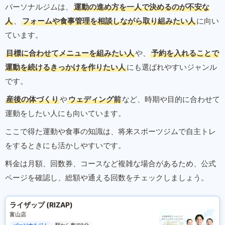
パーソナルジムは、
運動の進め方を一人で決めるのが不安な
人
、
フォームや食事管理を相談しながら取り組みたい人
に向い
ています。
目標に合わせてメニューを組みたい人
や、
予約を入れることで
運動を続けるきっかけを作りたい人
にも選ばれやすいジャンル
です。
産後の体づくり
や
ウェディング前
など、時期や目的に合わせて
運動をしたい人にも向いています。
ここで得た運動や食事の知識は、将来スポーツジムで自主トレ
をするときにも活かしやすいです。
料金は月額、回数券、コースなど複雑な場合があるため、公式
ページを確認し、総額や通える回数をチェックしましょう。
ライザップ (RIZAP)
富山店