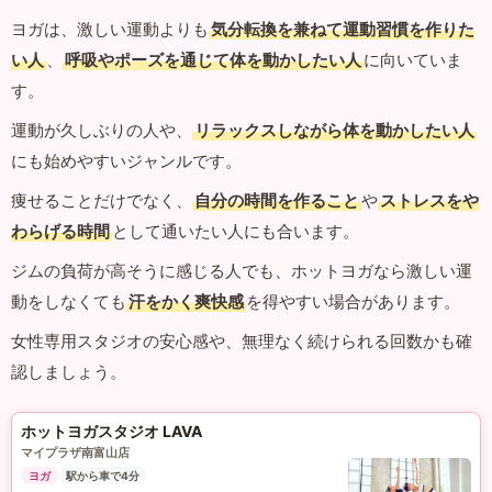
ヨガは、激しい運動よりも
気分転換を兼ねて運動習慣を作りた
い人
、
呼吸やポーズを通じて体を動かしたい人
に向いていま
す。
運動が久しぶりの人や、
リラックスしながら体を動かしたい人
にも始めやすいジャンルです。
痩せることだけでなく、
自分の時間を作ること
や
ストレスをや
わらげる時間
として通いたい人にも合います。
ジムの負荷が高そうに感じる人でも、ホットヨガなら激しい運
動をしなくても
汗をかく爽快感
を得やすい場合があります。
女性専用スタジオの安心感や、無理なく続けられる回数かも確
認しましょう。
ホットヨガスタジオ LAVA
マイプラザ南富山店
ヨガ
駅から車で4分