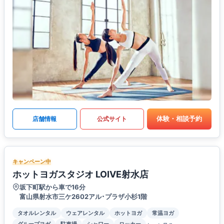
体験・相談予約
店舗情報
公式サイト
キャンペーン中
ホットヨガスタジオ LOIVE射水店
坂下町駅から車で16分
富山県射水市三ケ2602アル･プラザ小杉1階
タオルレンタル
ウェアレンタル
ホットヨガ
常温ヨガ
グループヨガ
駐車場
シャワー
ロッカー