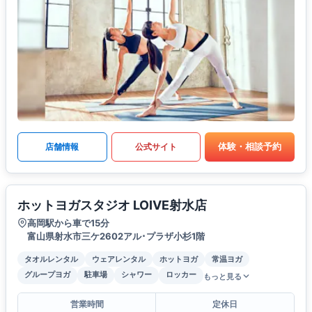
体験・相談予約
店舗情報
公式サイト
ホットヨガスタジオ LOIVE射水店
高岡駅から車で15分
富山県射水市三ケ2602アル･プラザ小杉1階
タオルレンタル
ウェアレンタル
ホットヨガ
常温ヨガ
グループヨガ
駐車場
シャワー
ロッカー
もっと見る
営業時間
定休日