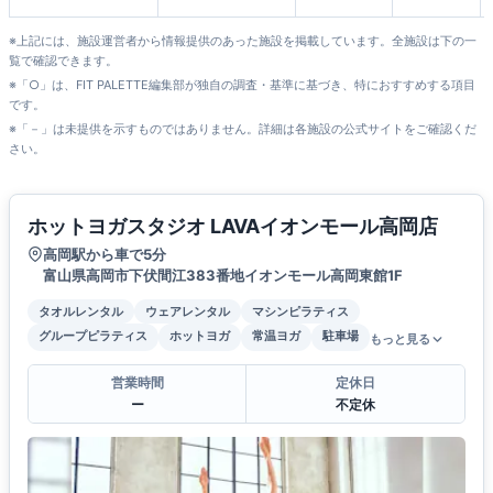
※上記には、施設運営者から情報提供のあった施設を掲載しています。全施設は下の一
覧で確認できます。
※「○」は、FIT PALETTE編集部が独自の調査・基準に基づき、特におすすめする項目
です。
※「－」は未提供を示すものではありません。詳細は各施設の公式サイトをご確認くだ
さい。
ホットヨガスタジオ LAVAイオンモール高岡店
高岡駅から車で5分
富山県高岡市下伏間江383番地イオンモール高岡東館1F
タオルレンタル
ウェアレンタル
マシンピラティス
グループピラティス
ホットヨガ
常温ヨガ
駐車場
もっと見る
営業時間
定休日
ー
不定休