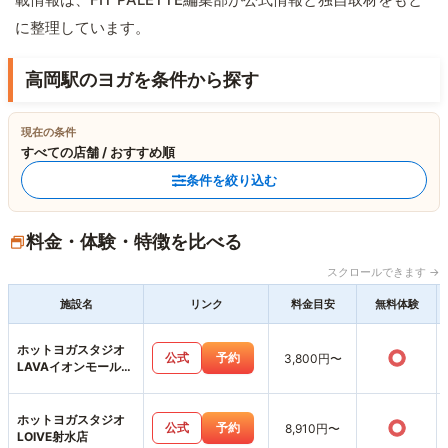
に整理しています。
高岡駅のヨガを条件から探す
現在の条件
すべての店舗 / おすすめ順
条件を絞り込む
料金・体験・特徴を比べる
スクロールできます →
施設名
リンク
料金目安
無料体験
ホットヨガスタジオ
○
公式
予約
3,800円〜
LAVAイオンモール高
岡店
ホットヨガスタジオ
○
公式
予約
8,910円〜
LOIVE射水店