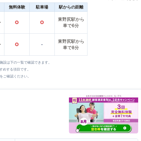
無料体験
駐車場
駅からの距離
東野尻駅から
〜
○
○
車で6分
東野尻駅から
〜
○
-
車で8分
全施設は下の一覧で確認できます。
すすめする項目です。
をご確認ください。