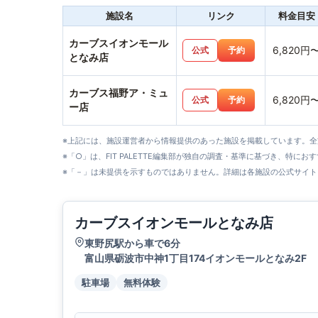
施設名
リンク
料金目安
カーブスイオンモール
6,820円
公式
予約
となみ店
カーブス福野ア・ミュ
6,820円
公式
予約
ー店
※上記には、施設運営者から情報提供のあった施設を掲載しています。
※「○」は、FIT PALETTE編集部が独自の調査・基準に基づき、特にお
※「－」は未提供を示すものではありません。詳細は各施設の公式サイト
カーブスイオンモールとなみ店
東野尻駅から車で6分
富山県砺波市中神1丁目174イオンモールとなみ2F
駐車場
無料体験