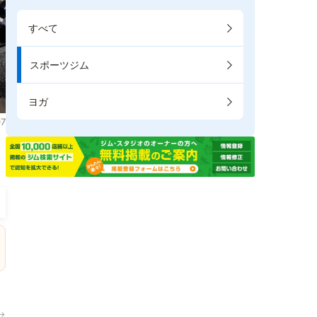
すべて
スポーツジム
ヨガ
7
。
→