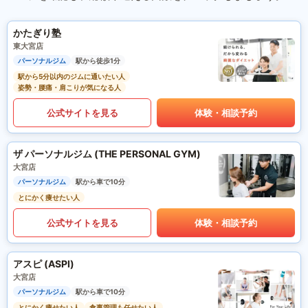
かたぎり塾
東大宮店
パーソナルジム
駅から徒歩1分
駅から5分以内のジムに通いたい人
姿勢・腰痛・肩こりが気になる人
公式サイトを見る
体験・相談予約
ザ パーソナルジム (THE PERSONAL GYM)
大宮店
パーソナルジム
駅から車で10分
とにかく痩せたい人
公式サイトを見る
体験・相談予約
アスピ (ASPI)
大宮店
パーソナルジム
駅から車で10分
とにかく痩せたい人
食事管理も任せたい人