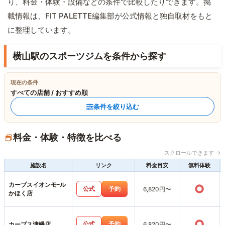
り、料金・体験・設備などの条件で比較したりできます。掲
載情報は、FIT PALETTE編集部が公式情報と独自取材をもと
に整理しています。
横山駅のスポーツジムを条件から探す
現在の条件
すべての店舗 / おすすめ順
条件を絞り込む
料金・体験・特徴を比べる
スクロールできます →
施設名
リンク
料金目安
無料体験
カーブスイオンモｰル
○
公式
予約
6,820円〜
かほく店
○
公式
予約
カーブス津幡店
6,820円〜