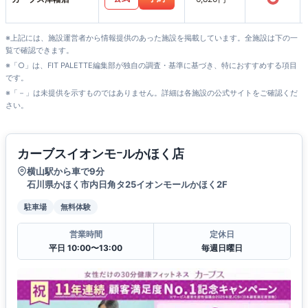
※上記には、施設運営者から情報提供のあった施設を掲載しています。全施設は下の一
覧で確認できます。
※「○」は、FIT PALETTE編集部が独自の調査・基準に基づき、特におすすめする項目
です。
※「－」は未提供を示すものではありません。詳細は各施設の公式サイトをご確認くだ
さい。
カーブスイオンモｰルかほく店
横山駅から車で9分
石川県かほく市内日角タ25イオンモールかほく2F
駐車場
無料体験
営業時間
定休日
平日 10:00〜13:00
毎週日曜日