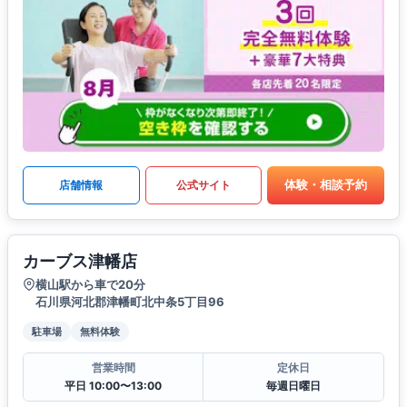
体験・相談予約
店舗情報
公式サイト
カーブス津幡店
横山駅から車で20分
石川県河北郡津幡町北中条5丁目96
駐車場
無料体験
営業時間
定休日
平日 10:00〜13:00
毎週日曜日