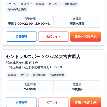
プール
常温ヨガ
駐車場
ロッカー
他店舗利用
駅から5分以内
営業時間
定休日
平日 9:00〜22:00❘土9:00〜19:00❘日9:00〜17:00❘祝9:00〜16:30
毎週水曜日
体験・相談予約
店舗情報
公式サイト
セントラルスポーツジム24大宮宮原店
岩槻駅から車で13分
埼玉県さいたま市北区宮原町1-855-3
駐車場
Wi-Fi
他店舗利用
24時間営業
営業時間
定休日
24:00間
年中無休
体験・相談予約
店舗情報
公式サイト