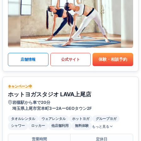
体験・相談予約
店舗情報
公式サイト
キャンペーン中
ホットヨガスタジオ LAVA上尾店
岩槻駅から車で20分
埼玉県上尾市宮本町3ー2AーGEOタウン2F
タオルレンタル
ウェアレンタル
ホットヨガ
グループヨガ
シャワー
ロッカー
他店舗利用
無料体験
もっと見る
営業時間
定休日