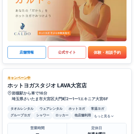
体験・相談予約
店舗情報
公式サイト
キャンペーン中
ホットヨガスタジオ LAVA大宮店
岩槻駅から車で16分
埼玉県さいたま市大宮区大門町2ー1ー1エキニア大宮6F
タオルレンタル
ウェアレンタル
ホットヨガ
常温ヨガ
グループヨガ
シャワー
ロッカー
他店舗利用
もっと見る
営業時間
定休日
ー
毎週木曜日