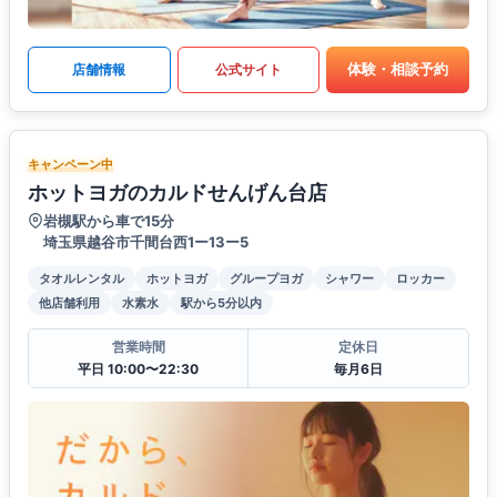
体験・相談予約
店舗情報
公式サイト
キャンペーン中
ホットヨガのカルドせんげん台店
岩槻駅から車で15分
埼玉県越谷市千間台西1ー13ー5
タオルレンタル
ホットヨガ
グループヨガ
シャワー
ロッカー
他店舗利用
水素水
駅から5分以内
営業時間
定休日
平日 10:00〜22:30
毎月6日