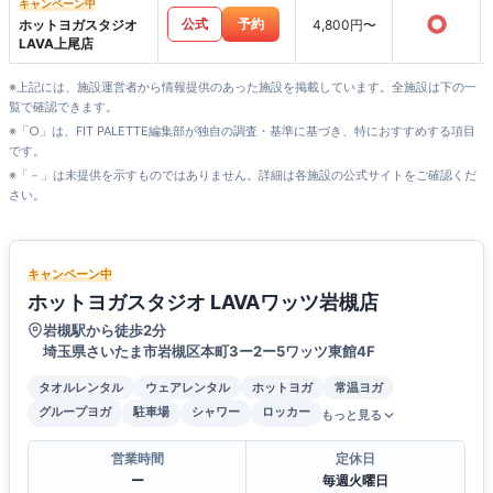
キャンペーン中
○
公式
予約
ホットヨガスタジオ
4,800円〜
LAVA上尾店
※上記には、施設運営者から情報提供のあった施設を掲載しています。全施設は下の一
覧で確認できます。
※「○」は、FIT PALETTE編集部が独自の調査・基準に基づき、特におすすめする項目
です。
※「－」は未提供を示すものではありません。詳細は各施設の公式サイトをご確認くだ
さい。
キャンペーン中
ホットヨガスタジオ LAVAワッツ岩槻店
岩槻駅から徒歩2分
埼玉県さいたま市岩槻区本町3ー2ー5ワッツ東館4F
タオルレンタル
ウェアレンタル
ホットヨガ
常温ヨガ
グループヨガ
駐車場
シャワー
ロッカー
もっと見る
営業時間
定休日
ー
毎週火曜日