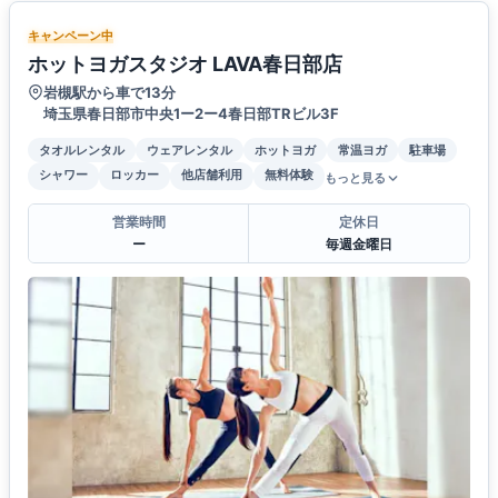
キャンペーン中
ホットヨガスタジオ LAVA春日部店
岩槻駅から車で13分
埼玉県春日部市中央1ー2ー4春日部TRビル3F
タオルレンタル
ウェアレンタル
ホットヨガ
常温ヨガ
駐車場
シャワー
ロッカー
他店舗利用
無料体験
もっと見る
営業時間
定休日
ー
毎週金曜日