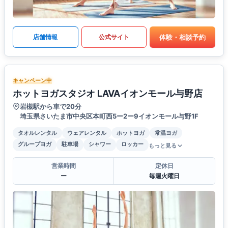
体験・相談予約
店舗情報
公式サイト
キャンペーン中
ホットヨガスタジオ LAVAイオンモール与野店
岩槻駅から車で20分
埼玉県さいたま市中央区本町西5ー2ー9イオンモール与野1F
タオルレンタル
ウェアレンタル
ホットヨガ
常温ヨガ
グループヨガ
駐車場
シャワー
ロッカー
もっと見る
営業時間
定休日
ー
毎週火曜日