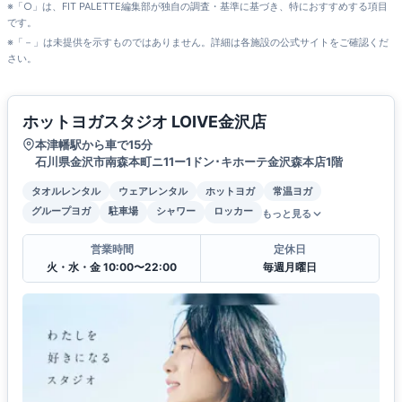
※「○」は、FIT PALETTE編集部が独自の調査・基準に基づき、特におすすめする項目
です。
※「－」は未提供を示すものではありません。詳細は各施設の公式サイトをご確認くだ
さい。
ホットヨガスタジオ LOIVE金沢店
本津幡駅から車で15分
石川県金沢市南森本町ニ11ー1ドン･キホーテ金沢森本店1階
タオルレンタル
ウェアレンタル
ホットヨガ
常温ヨガ
グループヨガ
駐車場
シャワー
ロッカー
もっと見る
営業時間
定休日
火・水・金 10:00〜22:00
毎週月曜日