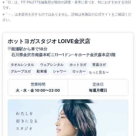
※「○」は、FIT PALETTE編集部が独自の調査・基準に基づき、特におすすめする項目
です。
※「－」は未提供を示すものではありません。詳細は各施設の公式サイトをご確認くだ
さい。
ホットヨガスタジオ LOIVE金沢店
能瀬駅から車で18分
石川県金沢市南森本町ニ11ー1ドン･キホーテ金沢森本店1階
タオルレンタル
ウェアレンタル
ホットヨガ
常温ヨガ
グループヨガ
駐車場
シャワー
ロッカー
もっと見る
営業時間
定休日
火・水・金 10:00〜22:00
毎週月曜日