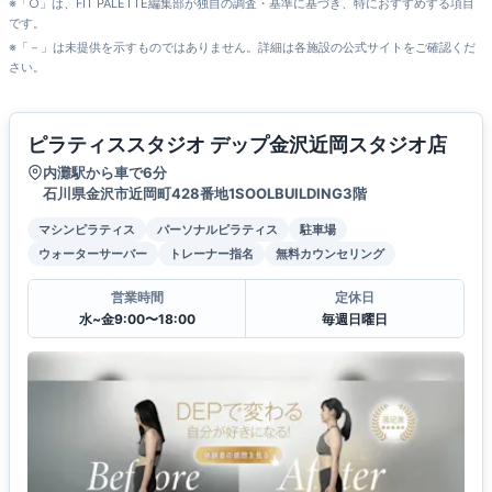
※「○」は、FIT PALETTE編集部が独自の調査・基準に基づき、特におすすめする項目
です。
※「－」は未提供を示すものではありません。詳細は各施設の公式サイトをご確認くだ
さい。
ピラティススタジオ デップ金沢近岡スタジオ店
内灘駅から車で6分
石川県金沢市近岡町428番地1SOOLBUILDING3階
マシンピラティス
パーソナルピラティス
駐車場
ウォーターサーバー
トレーナー指名
無料カウンセリング
営業時間
定休日
水~金9:00〜18:00
毎週日曜日