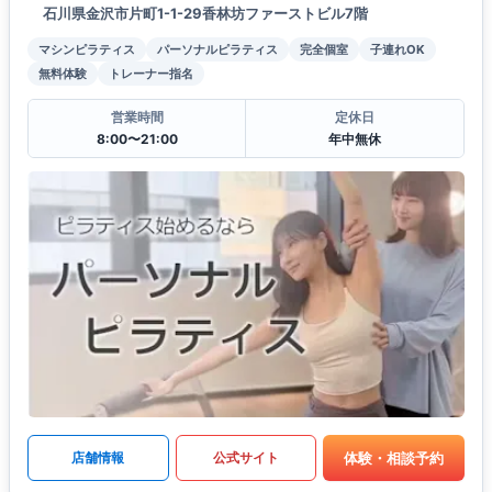
石川県金沢市片町1-1-29香林坊ファーストビル7階
マシンピラティス
パーソナルピラティス
完全個室
子連れOK
無料体験
トレーナー指名
営業時間
定休日
8:00〜21:00
年中無休
体験・相談予約
店舗情報
公式サイト