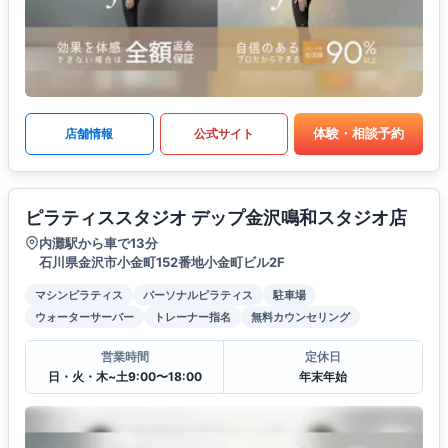
体験・相談予約
店舗情報
公式サイト
ピラティススタジオ デップ金沢鳴和スタジオ店
内灘駅から車で13分
石川県金沢市小金町152番地小金町ビル2F
マシンピラティス
パーソナルピラティス
駐車場
ウォーターサーバー
トレーナー指名
無料カウンセリング
営業時間
定休日
日・火・木~土9:00〜18:00
年末年始