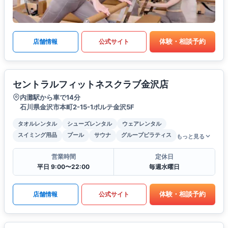
体験・相談予約
店舗情報
公式サイト
セントラルフィットネスクラブ金沢店
内灘駅から車で14分
石川県金沢市本町2-15-1ポルテ金沢5F
タオルレンタル
シューズレンタル
ウェアレンタル
スイミング用品
プール
サウナ
グループピラティス
もっと見る
営業時間
定休日
平日 9:00〜22:00
毎週水曜日
体験・相談予約
店舗情報
公式サイト