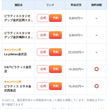
施設名
リンク
料金目安
無料体験
ピラティススタジオ
-
公式
予約
9,900円〜
デップ金沢近岡スタ
ジオ店
ピラティススタジオ
-
公式
予約
9,900円〜
デップ金沢鳴和スタ
ジオ店
キャンペーン中
-
公式
予約
22,000円〜
La pilates金沢店
24/7ピラティス金沢
○
公式
予約
14,500円〜
店
キャンペーン中
○
公式
予約
ピラティス カサネ金
15,400円〜
沢西泉店
※上記には、施設運営者から情報提供のあった施設を掲載しています。全施設は下の一
覧で確認できます。