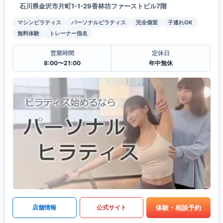
石川県金沢市片町1-1-29香林坊ファーストビル7階
マシンピラティス
パーソナルピラティス
完全個室
子連れOK
無料体験
トレーナー指名
営業時間
定休日
8:00〜21:00
年中無休
体験・相談予約
店舗情報
公式サイト