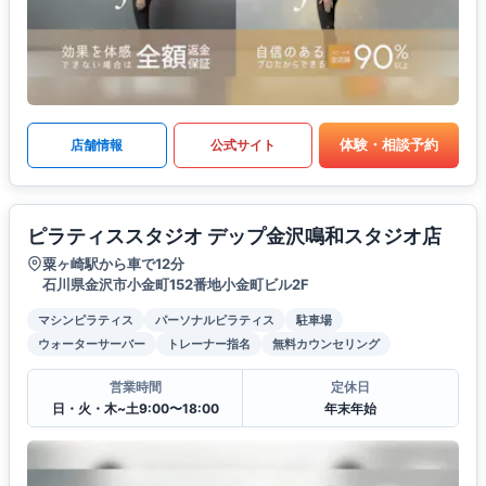
体験・相談予約
店舗情報
公式サイト
ピラティススタジオ デップ金沢鳴和スタジオ店
粟ヶ崎駅から車で12分
石川県金沢市小金町152番地小金町ビル2F
マシンピラティス
パーソナルピラティス
駐車場
ウォーターサーバー
トレーナー指名
無料カウンセリング
営業時間
定休日
日・火・木~土9:00〜18:00
年末年始