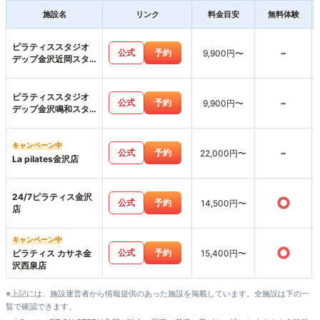
施設名
リンク
料金目安
無料体験
ピラティススタジオ
-
公式
予約
9,900円〜
デップ金沢近岡スタ
ジオ店
ピラティススタジオ
-
公式
予約
9,900円〜
デップ金沢鳴和スタ
ジオ店
キャンペーン中
-
公式
予約
22,000円〜
La pilates金沢店
24/7ピラティス金沢
○
公式
予約
14,500円〜
店
キャンペーン中
○
公式
予約
ピラティス カサネ金
15,400円〜
沢西泉店
※上記には、施設運営者から情報提供のあった施設を掲載しています。全施設は下の一
覧で確認できます。