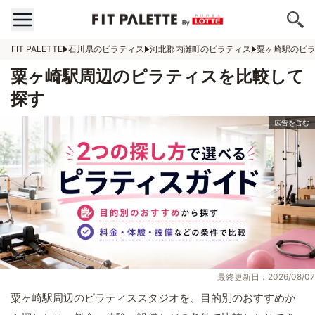
FIT PALETTE
石川県のピラティス
河北郡内灘町のピラティス
粟ヶ崎駅のピ
粟ヶ崎駅周辺のピラティスを比較して
探す
最終更新日：2026/08/07
粟ヶ崎駅周辺のピラティススタジオを、目的別のおすすめか