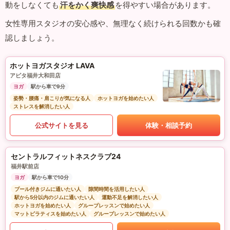
動をしなくても
汗をかく爽快感
を得やすい場合があります。
女性専用スタジオの安心感や、無理なく続けられる回数かも確
認しましょう。
ホットヨガスタジオ LAVA
アピタ福井大和田店
ヨガ
駅から車で9分
姿勢・腰痛・肩こりが気になる人
ホットヨガを始めたい人
ストレスを解消したい人
公式サイトを見る
体験・相談予約
セントラルフィットネスクラブ24
福井駅前店
ヨガ
駅から車で10分
プール付きジムに通いたい人
隙間時間を活用したい人
駅から5分以内のジムに通いたい人
運動不足を解消したい人
ホットヨガを始めたい人
グループレッスンで始めたい人
マットピラティスを始めたい人
グループレッスンで始めたい人