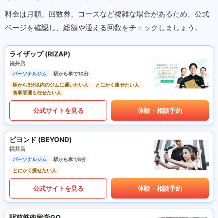
料金は月額、回数券、コースなど複雑な場合があるため、公式
ページを確認し、総額や通える回数をチェックしましょう。
ライザップ (RIZAP)
福井店
パーソナルジム
駅から車で10分
駅から5分以内のジムに通いたい人
とにかく痩せたい人
食事管理も任せたい人
公式サイトを見る
体験・相談予約
ビヨンド (BEYOND)
福井店
パーソナルジム
駅から車で8分
とにかく痩せたい人
公式サイトを見る
体験・相談予約
駅前筋肉留学GO