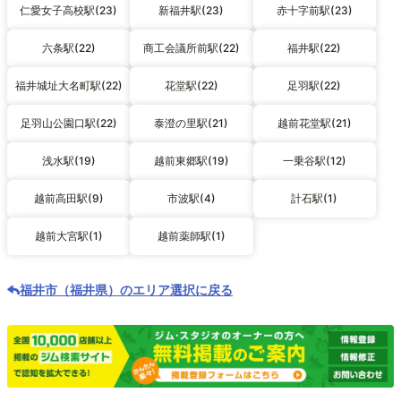
仁愛女子高校駅(23)
新福井駅(23)
赤十字前駅(23)
六条駅(22)
商工会議所前駅(22)
福井駅(22)
福井城址大名町駅(22)
花堂駅(22)
足羽駅(22)
足羽山公園口駅(22)
泰澄の里駅(21)
越前花堂駅(21)
浅水駅(19)
越前東郷駅(19)
一乗谷駅(12)
越前高田駅(9)
市波駅(4)
計石駅(1)
越前大宮駅(1)
越前薬師駅(1)
福井市（福井県）のエリア選択に戻る