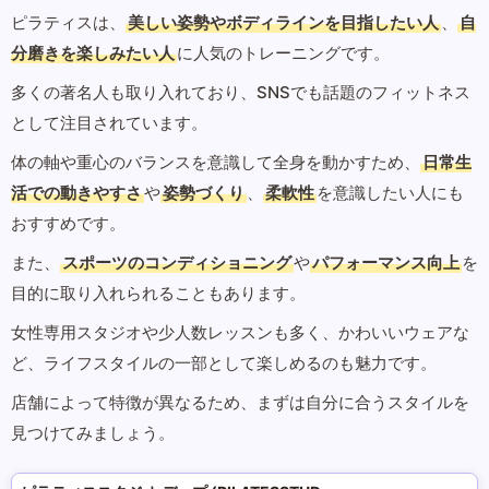
ピラティスは、
美しい姿勢やボディラインを目指したい人
、
自
分磨きを楽しみたい人
に人気のトレーニングです。
多くの著名人も取り入れており、SNSでも話題のフィットネス
として注目されています。
体の軸や重心のバランスを意識して全身を動かすため、
日常生
活での動きやすさ
や
姿勢づくり
、
柔軟性
を意識したい人にも
おすすめです。
また、
スポーツのコンディショニング
や
パフォーマンス向上
を
目的に取り入れられることもあります。
女性専用スタジオや少人数レッスンも多く、かわいいウェアな
ど、ライフスタイルの一部として楽しめるのも魅力です。
店舗によって特徴が異なるため、まずは自分に合うスタイルを
見つけてみましょう。