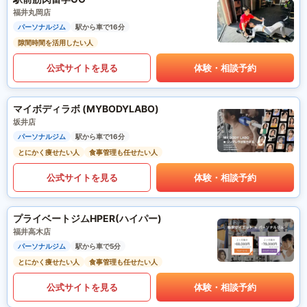
福井丸岡店
パーソナルジム
駅から車で16分
隙間時間を活用したい人
公式サイトを見る
体験・相談予約
マイボディラボ (MYBODYLABO)
坂井店
パーソナルジム
駅から車で16分
とにかく痩せたい人
食事管理も任せたい人
公式サイトを見る
体験・相談予約
プライベートジムHPER(ハイパー)
福井高木店
パーソナルジム
駅から車で5分
とにかく痩せたい人
食事管理も任せたい人
公式サイトを見る
体験・相談予約