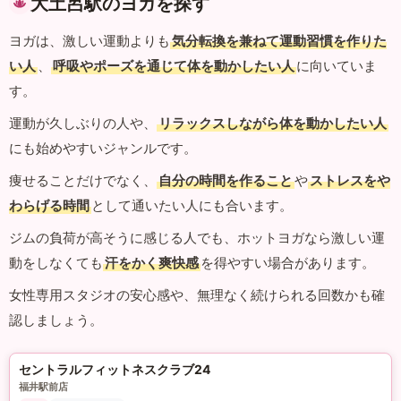
大土呂駅のヨガを探す
ヨガは、激しい運動よりも
気分転換を兼ねて運動習慣を作りた
い人
、
呼吸やポーズを通じて体を動かしたい人
に向いていま
す。
運動が久しぶりの人や、
リラックスしながら体を動かしたい人
にも始めやすいジャンルです。
痩せることだけでなく、
自分の時間を作ること
や
ストレスをや
わらげる時間
として通いたい人にも合います。
ジムの負荷が高そうに感じる人でも、ホットヨガなら激しい運
動をしなくても
汗をかく爽快感
を得やすい場合があります。
女性専用スタジオの安心感や、無理なく続けられる回数かも確
認しましょう。
セントラルフィットネスクラブ24
福井駅前店