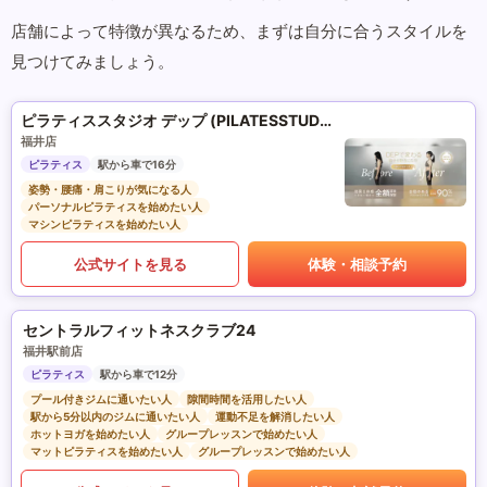
店舗によって特徴が異なるため、まずは自分に合うスタイルを
見つけてみましょう。
ピラティススタジオ デップ (PILATESSTUDIO DEP)
福井店
ピラティス
駅から車で16分
姿勢・腰痛・肩こりが気になる人
パーソナルピラティスを始めたい人
マシンピラティスを始めたい人
公式サイトを見る
体験・相談予約
セントラルフィットネスクラブ24
福井駅前店
ピラティス
駅から車で12分
プール付きジムに通いたい人
隙間時間を活用したい人
駅から5分以内のジムに通いたい人
運動不足を解消したい人
ホットヨガを始めたい人
グループレッスンで始めたい人
マットピラティスを始めたい人
グループレッスンで始めたい人