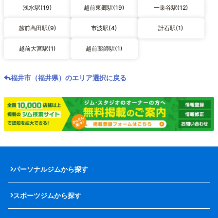
浅水駅(19)
越前東郷駅(19)
一乗谷駅(12)
越前高田駅(9)
市波駅(4)
計石駅(1)
越前大宮駅(1)
越前薬師駅(1)
福井市（福井県）のエリア選択に戻る
パーソナルジムから探す
スポーツジムから探す