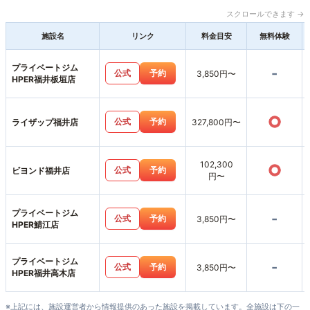
スクロールできます →
施設名
リンク
料金目安
無料体験
プライベートジム
-
公式
予約
3,850円〜
HPER福井板垣店
○
公式
予約
ライザップ福井店
327,800円〜
102,300
○
公式
予約
ビヨンド福井店
円〜
プライベートジム
-
公式
予約
3,850円〜
HPER鯖江店
プライベートジム
-
公式
予約
3,850円〜
HPER福井高木店
※上記には、施設運営者から情報提供のあった施設を掲載しています。全施設は下の一