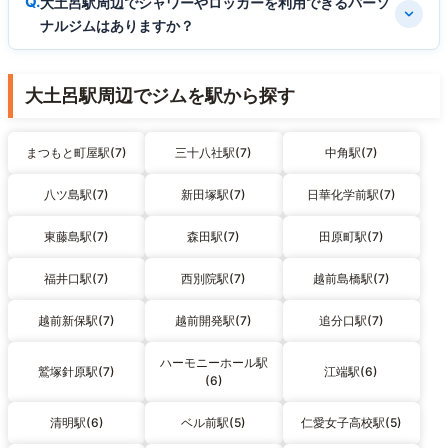
大土呂駅周辺でシャワーやロッカーを利用できるパーソ
ナルジムはありますか？
大土呂駅周辺でジムを駅から探す
まつもと町屋駅(7)
三十八社駅(7)
中角駅(7)
八ツ島駅(7)
新田塚駅(7)
日華化学前駅(7)
東藤島駅(7)
森田駅(7)
田原町駅(7)
福井口駅(7)
西別院駅(7)
越前島橋駅(7)
越前新保駅(7)
越前開発駅(7)
追分口駅(7)
ハーモニーホール駅
鷲塚針原駅(7)
江端駅(6)
(6)
清明駅(6)
ベル前駅(5)
仁愛女子高校駅(5)