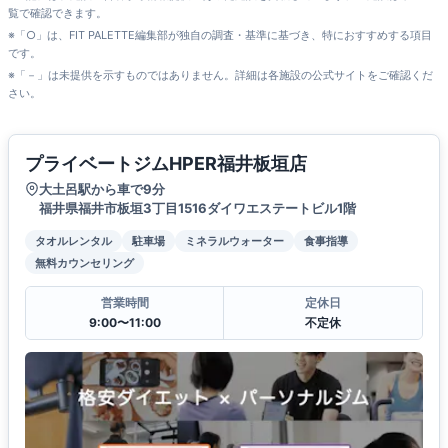
覧で確認できます。
※「○」は、FIT PALETTE編集部が独自の調査・基準に基づき、特におすすめする項目
です。
※「－」は未提供を示すものではありません。詳細は各施設の公式サイトをご確認くだ
さい。
プライベートジムHPER福井板垣店
大土呂駅から車で9分
福井県福井市板垣3丁目1516ダイワエステートビル1階
タオルレンタル
駐車場
ミネラルウォーター
食事指導
無料カウンセリング
営業時間
定休日
9:00〜11:00
不定休