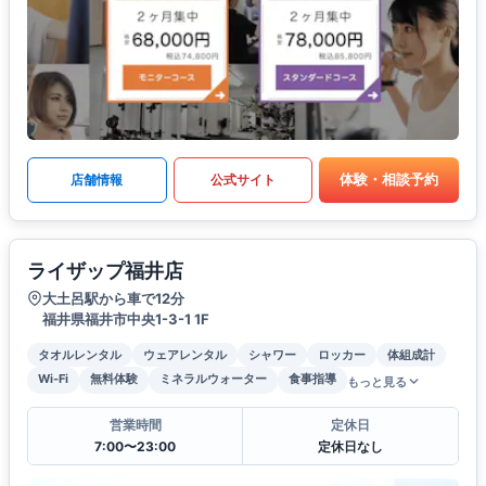
体験・相談予約
店舗情報
公式サイト
ライザップ福井店
大土呂駅から車で12分
福井県福井市中央1-3-1 1F
タオルレンタル
ウェアレンタル
シャワー
ロッカー
体組成計
Wi-Fi
無料体験
ミネラルウォーター
食事指導
もっと見る
営業時間
定休日
7:00〜23:00
定休日なし