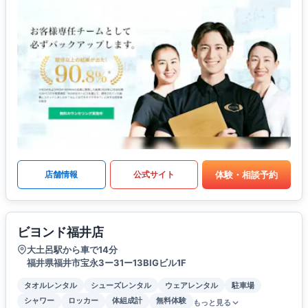
体験・相談予約
店舗情報
公式サイト
ビヨンド福井店
大土呂駅から車で14分
福井県福井市宝永3ー31ー13BIGビル1F
タオルレンタル
シューズレンタル
ウェアレンタル
駐車場
シャワー
ロッカー
体組成計
無料体験
もっと見る