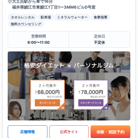
大土呂駅から車で16分
福井県鯖江市東鯖江1丁目1ー3MM6ビルD号室
タオルレンタル
駐車場
ミネラルウォーター
食事指導
無料カウンセリング
営業時間
定休日
9:00〜11:00
不定休
体験・相談予約
店舗情報
公式サイト