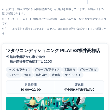
田店
※上記には、施設運営者から情報提供のあった施設を掲載しています。全施設は下の一
覧で確認できます。
※「○」は、FIT PALETTE編集部が独自の調査・基準に基づき、特におすすめする項目
です。
※「－」は未提供を示すものではありません。詳細は各施設の公式サイトをご確認くだ
さい。
ツタヤコンディショニング PILATES福井高柳店
越前東郷駅から車で18分
福井県福井市高柳3丁目2203
マシンピラティス
グループピラティス
常温ヨガ
グループヨガ
シャワー
Wi-Fi
無料体験
水素水
サプリメント
営業時間
定休日
10:00〜22:00
年中無休/年末年始除く