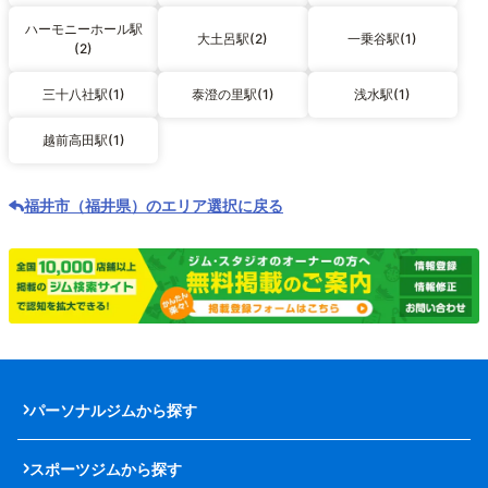
ハーモニーホール駅
大土呂駅(2)
一乗谷駅(1)
(2)
三十八社駅(1)
泰澄の里駅(1)
浅水駅(1)
越前高田駅(1)
福井市（福井県）のエリア選択に戻る
パーソナルジムから探す
スポーツジムから探す