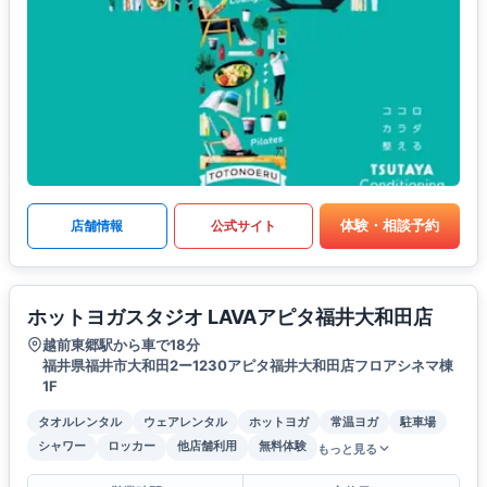
体験・相談予約
店舗情報
公式サイト
ホットヨガスタジオ LAVAアピタ福井大和田店
越前東郷駅から車で18分
福井県福井市大和田2ー1230アピタ福井大和田店フロアシネマ棟
1F
タオルレンタル
ウェアレンタル
ホットヨガ
常温ヨガ
駐車場
シャワー
ロッカー
他店舗利用
無料体験
もっと見る