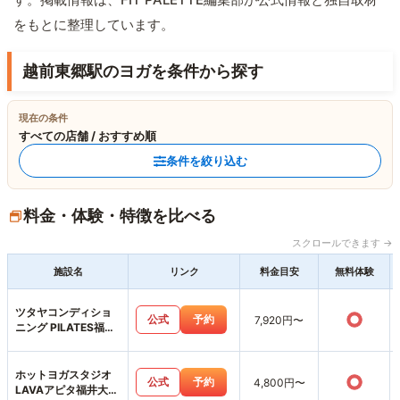
をもとに整理しています。
越前東郷駅のヨガを条件から探す
現在の条件
すべての店舗 / おすすめ順
条件を絞り込む
料金・体験・特徴を比べる
スクロールできます →
施設名
リンク
料金目安
無料体験
ツタヤコンディショ
○
公式
予約
7,920円〜
ニング PILATES福井
高柳店
ホットヨガスタジオ
○
公式
予約
4,800円〜
LAVAアピタ福井大和