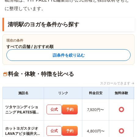
に整理しています。
清明駅のヨガを条件から探す
現在の条件
すべての店舗 / おすすめ順
条件を絞り込む
料金・体験・特徴を比べる
スクロールできます →
施設名
リンク
料金目安
無料体験
ツタヤコンディショ
○
公式
予約
7,920円〜
ニング PILATES福井
高柳店
ホットヨガスタジオ
○
公式
予約
4,800円〜
LAVAアピタ福井大和