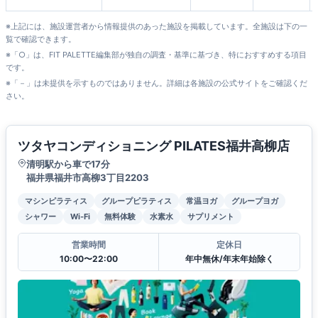
田店
※上記には、施設運営者から情報提供のあった施設を掲載しています。全施設は下の一
覧で確認できます。
※「○」は、FIT PALETTE編集部が独自の調査・基準に基づき、特におすすめする項目
です。
※「－」は未提供を示すものではありません。詳細は各施設の公式サイトをご確認くだ
さい。
ツタヤコンディショニング PILATES福井高柳店
清明駅から車で17分
福井県福井市高柳3丁目2203
マシンピラティス
グループピラティス
常温ヨガ
グループヨガ
シャワー
Wi-Fi
無料体験
水素水
サプリメント
営業時間
定休日
10:00〜22:00
年中無休/年末年始除く