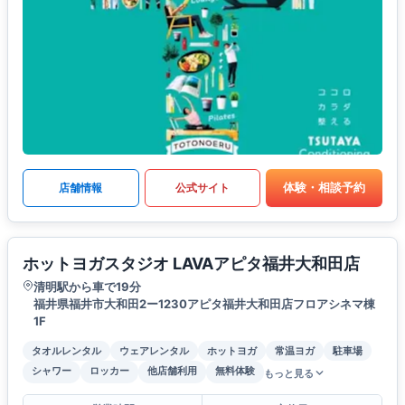
体験・相談予約
店舗情報
公式サイト
ホットヨガスタジオ LAVAアピタ福井大和田店
清明駅から車で19分
福井県福井市大和田2ー1230アピタ福井大和田店フロアシネマ棟
1F
タオルレンタル
ウェアレンタル
ホットヨガ
常温ヨガ
駐車場
シャワー
ロッカー
他店舗利用
無料体験
もっと見る