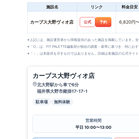
施設名
リンク
料金目安
カーブス大野ヴィオ店
6,820円
公式
予約
※上記には、施設運営者から情報提供のあった施設を掲載しています。
※「○」は、FIT PALETTE編集部が独自の調査・基準に基づき、特にお
※「－」は未提供を示すものではありません。詳細は各施設の公式サイト
カーブス大野ヴィオ店
北大野駅から車で6分
福井県大野市鍬掛17-17-1
駐車場
無料体験
営業時間
平日 10:00〜13:00