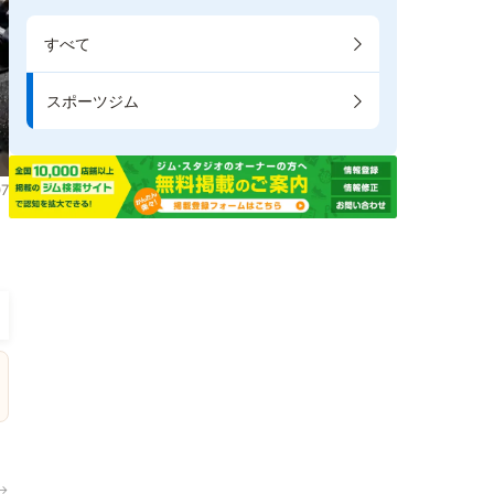
すべて
スポーツジム
7
。
→