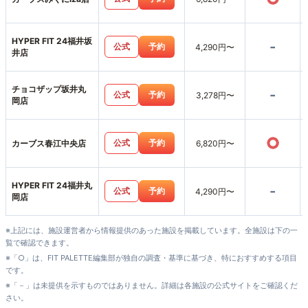
HYPER FIT 24福井坂
-
公式
予約
4,290円〜
井店
チョコザップ坂井丸
-
公式
予約
3,278円〜
岡店
○
公式
予約
カーブス春江中央店
6,820円〜
HYPER FIT 24福井丸
-
公式
予約
4,290円〜
岡店
※上記には、施設運営者から情報提供のあった施設を掲載しています。全施設は下の一
覧で確認できます。
※「○」は、FIT PALETTE編集部が独自の調査・基準に基づき、特におすすめする項目
です。
※「－」は未提供を示すものではありません。詳細は各施設の公式サイトをご確認くだ
さい。