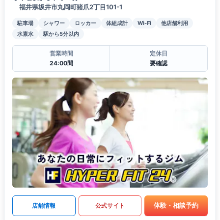
福井県坂井市丸岡町猪爪2丁目101-1
駐車場
シャワー
ロッカー
体組成計
Wi-Fi
他店舗利用
水素水
駅から5分以内
営業時間
定休日
24:00間
要確認
体験・相談予約
店舗情報
公式サイト