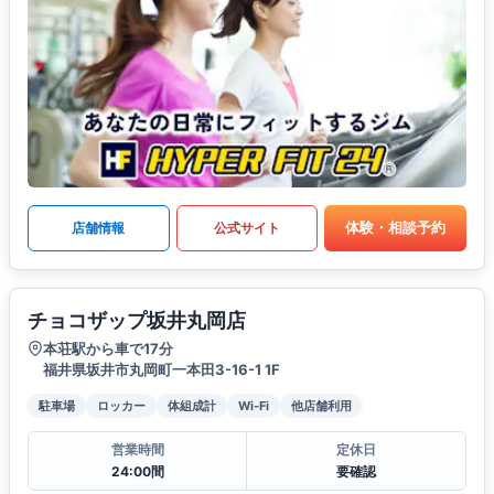
体験・相談予約
店舗情報
公式サイト
チョコザップ坂井丸岡店
本荘駅から車で17分
福井県坂井市丸岡町一本田3-16-1 1F
駐車場
ロッカー
体組成計
Wi-Fi
他店舗利用
営業時間
定休日
24:00間
要確認