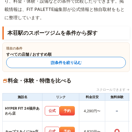
り、料金・体験・設備などの条件で比較したりできます。掲
載情報は、FIT PALETTE編集部が公式情報と独自取材をもと
に整理しています。
本荘駅のスポーツジムを条件から探す
現在の条件
すべての店舗 / おすすめ順
条件を絞り込む
料金・体験・特徴を比べる
スクロールできます →
施設名
リンク
料金目安
無料体験
HYPER FIT 24福井あ
-
公式
予約
4,290円〜
わら店
○
公式
予約
カーブスみくにiza店
6,820円〜