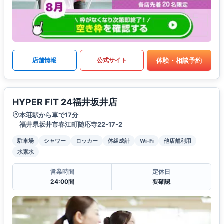
体験・相談予約
店舗情報
公式サイト
HYPER FIT 24福井坂井店
本荘駅から車で17分
福井県坂井市春江町随応寺22-17-2
駐車場
シャワー
ロッカー
体組成計
Wi-Fi
他店舗利用
水素水
営業時間
定休日
24:00間
要確認