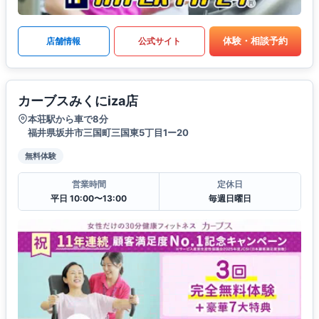
体験・相談予約
店舗情報
公式サイト
カーブスみくにiza店
本荘駅から車で8分
福井県坂井市三国町三国東5丁目1ー20
無料体験
営業時間
定休日
平日 10:00〜13:00
毎週日曜日