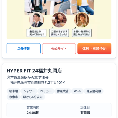
体験・相談予約
店舗情報
公式サイト
HYPER FIT 24福井丸岡店
芦原温泉駅から車で18分
福井県坂井市丸岡町猪爪2丁目101-1
駐車場
シャワー
ロッカー
体組成計
Wi-Fi
他店舗利用
水素水
駅から5分以内
営業時間
定休日
24:00間
要確認