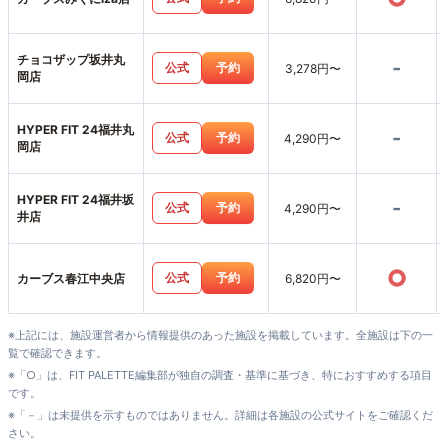
チョコザップ坂井丸
-
公式
予約
3,278円〜
岡店
HYPER FIT 24福井丸
-
公式
予約
4,290円〜
岡店
HYPER FIT 24福井坂
-
公式
予約
4,290円〜
井店
○
公式
予約
カーブス春江中央店
6,820円〜
※上記には、施設運営者から情報提供のあった施設を掲載しています。全施設は下の一
覧で確認できます。
※「○」は、FIT PALETTE編集部が独自の調査・基準に基づき、特におすすめする項目
です。
※「－」は未提供を示すものではありません。詳細は各施設の公式サイトをご確認くだ
さい。