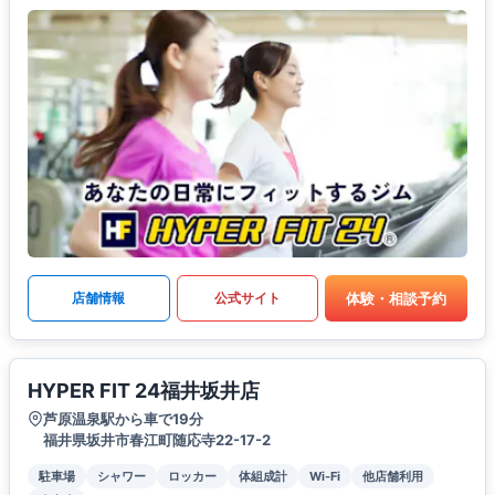
体験・相談予約
店舗情報
公式サイト
HYPER FIT 24福井坂井店
芦原温泉駅から車で19分
福井県坂井市春江町随応寺22-17-2
駐車場
シャワー
ロッカー
体組成計
Wi-Fi
他店舗利用