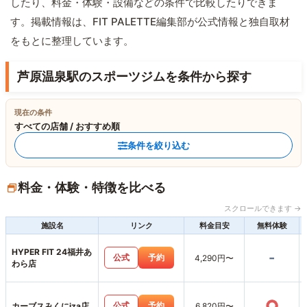
したり、料金・体験・設備などの条件で比較したりできま
す。掲載情報は、FIT PALETTE編集部が公式情報と独自取材
をもとに整理しています。
芦原温泉駅のスポーツジムを条件から探す
現在の条件
すべての店舗 / おすすめ順
条件を絞り込む
料金・体験・特徴を比べる
スクロールできます →
施設名
リンク
料金目安
無料体験
HYPER FIT 24福井あ
-
公式
予約
4,290円〜
わら店
○
公式
予約
カーブスみくにiza店
6,820円〜