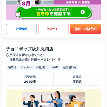
体験・相談予約
店舗情報
公式サイト
チョコザップ坂井丸岡店
芦原温泉駅から車で16分
福井県坂井市丸岡町一本田3-16-1 1F
駐車場
ロッカー
体組成計
Wi-Fi
他店舗利用
営業時間
定休日
24:00間
要確認