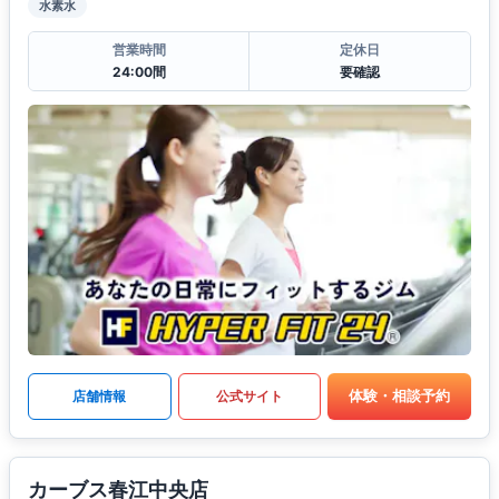
水素水
営業時間
定休日
24:00間
要確認
体験・相談予約
店舗情報
公式サイト
カーブス春江中央店