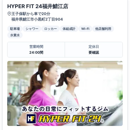
HYPER FIT 24福井鯖江店
王子保駅から車で20分
福井県鯖江市小黒町2丁目904
駐車場
シャワー
ロッカー
体組成計
Wi-Fi
他店舗利用
水素水
営業時間
定休日
24:00間
要確認