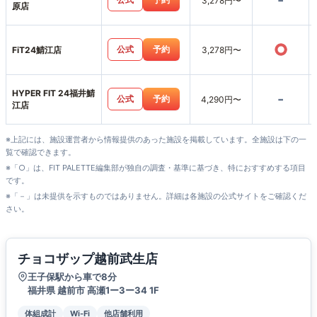
-
3,278円〜
原店
○
公式
予約
FiT24鯖江店
3,278円〜
HYPER FIT 24福井鯖
-
公式
予約
4,290円〜
江店
※上記には、施設運営者から情報提供のあった施設を掲載しています。全施設は下の一
覧で確認できます。
※「○」は、FIT PALETTE編集部が独自の調査・基準に基づき、特におすすめする項目
です。
※「－」は未提供を示すものではありません。詳細は各施設の公式サイトをご確認くだ
さい。
チョコザップ越前武生店
王子保駅から車で8分
福井県 越前市 高瀬1ー3ー34 1F
体組成計
Wi-Fi
他店舗利用