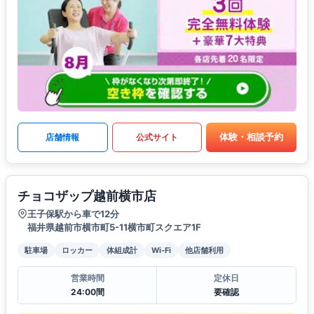
体験・相談予約
店舗情報
公式サイト
チョコザップ越前横市店
王子保駅から車で12分
福井県越前市横市町5-11横市町スクエア1F
駐車場
ロッカー
体組成計
Wi-Fi
他店舗利用
営業時間
定休日
24:00間
要確認