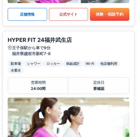
体験・相談予約
店舗情報
公式サイト
HYPER FIT 24福井武生店
王子保駅から車で9分
福井県越前市新町7-8
駐車場
シャワー
ロッカー
体組成計
Wi-Fi
他店舗利用
水素水
営業時間
定休日
24:00間
要確認