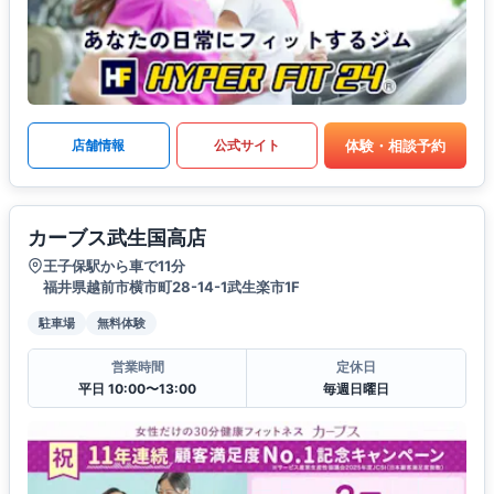
体験・相談予約
店舗情報
公式サイト
カーブス武生国高店
王子保駅から車で11分
福井県越前市横市町28-14-1武生楽市1F
駐車場
無料体験
営業時間
定休日
平日 10:00〜13:00
毎週日曜日