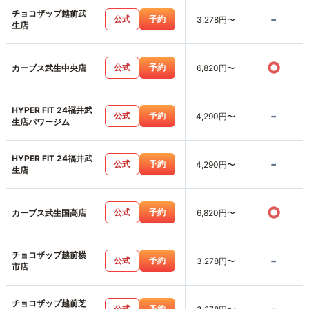
チョコザップ越前武
-
公式
予約
3,278円〜
生店
○
公式
予約
カーブス武生中央店
6,820円〜
HYPER FIT 24福井武
-
公式
予約
4,290円〜
生店パワージム
HYPER FIT 24福井武
-
公式
予約
4,290円〜
生店
○
公式
予約
カーブス武生国高店
6,820円〜
チョコザップ越前横
-
公式
予約
3,278円〜
市店
チョコザップ越前芝
公式
予約