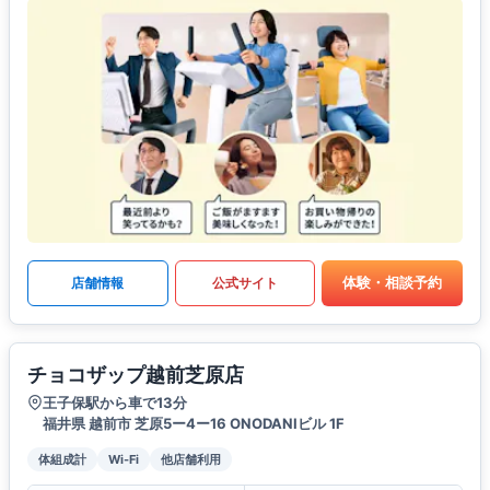
体験・相談予約
店舗情報
公式サイト
チョコザップ越前芝原店
王子保駅から車で13分
福井県 越前市 芝原5ー4ー16 ONODANIビル 1F
体組成計
Wi-Fi
他店舗利用