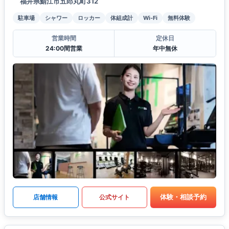
福井県鯖江市五郎丸町312
駐車場
シャワー
ロッカー
体組成計
Wi-Fi
無料体験
営業時間
定休日
24:00間営業
年中無休
体験・相談予約
店舗情報
公式サイト