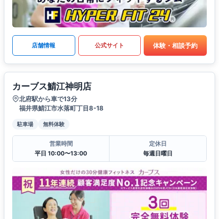
体験・相談予約
店舗情報
公式サイト
カーブス鯖江神明店
北府駅から車で13分
福井県鯖江市水落町丁目8-18
駐車場
無料体験
営業時間
定休日
平日 10:00〜13:00
毎週日曜日