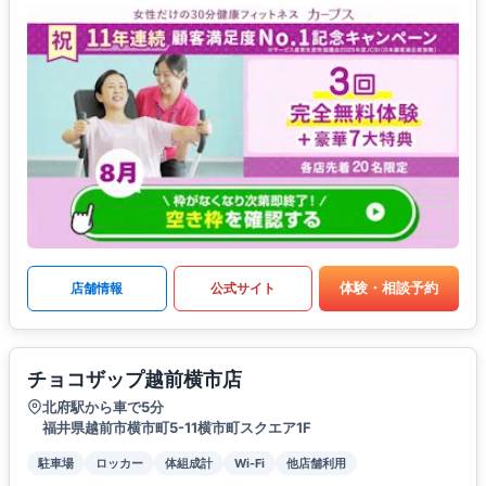
体験・相談予約
店舗情報
公式サイト
チョコザップ越前横市店
北府駅から車で5分
福井県越前市横市町5-11横市町スクエア1F
駐車場
ロッカー
体組成計
Wi-Fi
他店舗利用