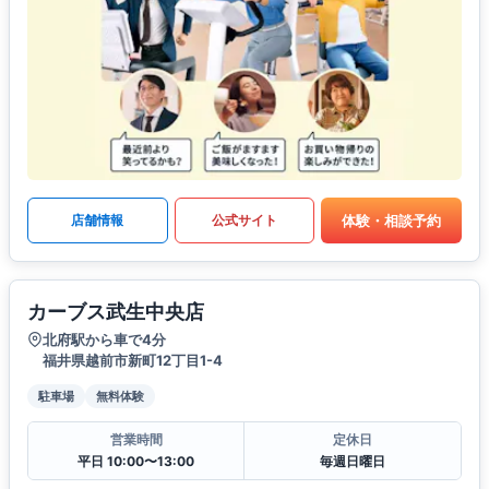
体験・相談予約
店舗情報
公式サイト
カーブス武生中央店
北府駅から車で4分
福井県越前市新町12丁目1-4
駐車場
無料体験
営業時間
定休日
平日 10:00〜13:00
毎週日曜日