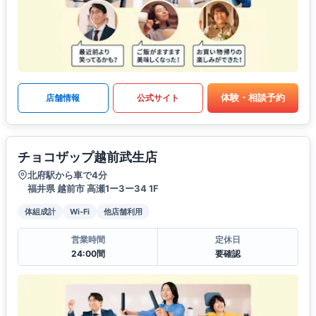
体験・相談予約
店舗情報
公式サイト
チョコザップ越前武生店
北府駅から車で4分
福井県 越前市 高瀬1ー3ー34 1F
体組成計
Wi-Fi
他店舗利用
営業時間
定休日
24:00間
要確認