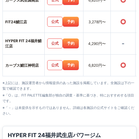
○
カーブス武生国高店
6,820円〜
○
公式
予約
FiT24鯖江店
3,278円〜
HYPER FIT 24福井鯖
-
公式
予約
4,290円〜
江店
○
公式
予約
カーブス鯖江神明店
6,820円〜
※上記には、施設運営者から情報提供のあった施設を掲載しています。全施設は下の一
覧で確認できます。
※「○」は、FIT PALETTE編集部が独自の調査・基準に基づき、特におすすめする項目
です。
※「－」は未提供を示すものではありません。詳細は各施設の公式サイトをご確認くだ
さい。
HYPER FIT 24福井武生店パワージム