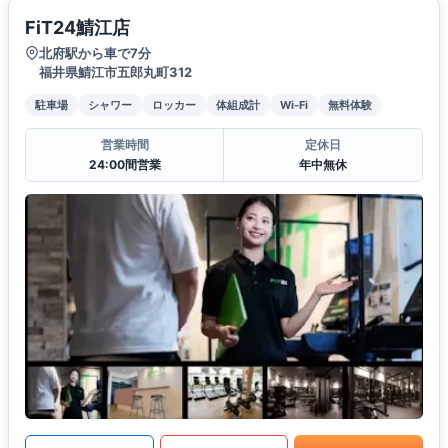
FiT24鯖江店
北府駅から車で7分
福井県鯖江市五郎丸町312
駐車場
シャワー
ロッカー
体組成計
Wi-Fi
無料体験
営業時間
定休日
24:00間営業
年中無休