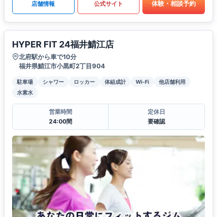
体験・相談予約
店舗情報
公式サイト
HYPER FIT 24福井鯖江店
北府駅から車で10分
福井県鯖江市小黒町2丁目904
駐車場
シャワー
ロッカー
体組成計
Wi-Fi
他店舗利用
水素水
営業時間
定休日
24:00間
要確認