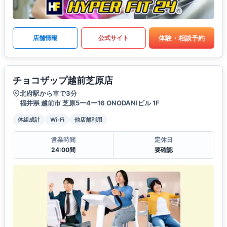
体験・相談予約
店舗情報
公式サイト
チョコザップ越前芝原店
北府駅から車で3分
福井県 越前市 芝原5ー4ー16 ONODANIビル 1F
体組成計
Wi-Fi
他店舗利用
営業時間
定休日
24:00間
要確認