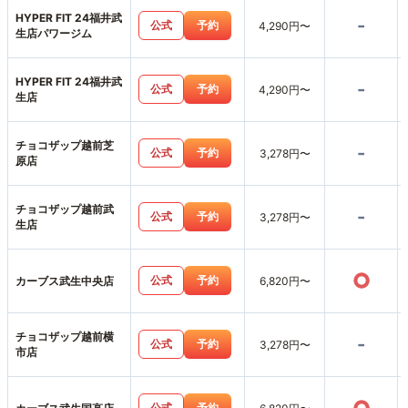
HYPER FIT 24福井武
-
公式
予約
4,290円〜
生店パワージム
HYPER FIT 24福井武
-
公式
予約
4,290円〜
生店
チョコザップ越前芝
-
公式
予約
3,278円〜
原店
チョコザップ越前武
-
公式
予約
3,278円〜
生店
○
公式
予約
カーブス武生中央店
6,820円〜
チョコザップ越前横
-
公式
予約
3,278円〜
市店
公式
予約