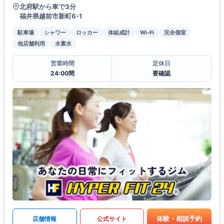
北府駅から車で3分
福井県越前市新町6-1
駐車場
シャワー
ロッカー
体組成計
Wi-Fi
完全個室
他店舗利用
水素水
営業時間
定休日
24:00間
要確認
体験・相談予約
店舗情報
公式サイト