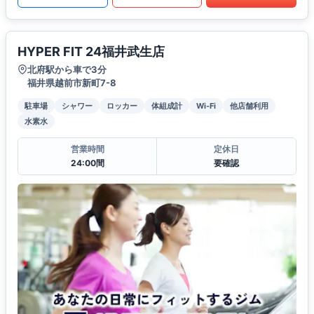
HYPER FIT 24福井武生店
北府駅から車で3分
福井県越前市新町7-8
駐車場
シャワー
ロッカー
体組成計
Wi-Fi
他店舗利用
水素水
営業時間
定休日
24:00間
要確認