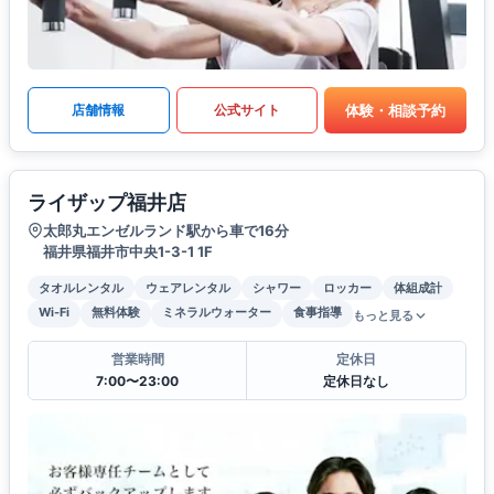
体験・相談予約
店舗情報
公式サイト
ライザップ福井店
太郎丸エンゼルランド駅から車で16分
福井県福井市中央1-3-1 1F
タオルレンタル
ウェアレンタル
シャワー
ロッカー
体組成計
Wi-Fi
無料体験
ミネラルウォーター
食事指導
もっと見る
営業時間
定休日
7:00〜23:00
定休日なし