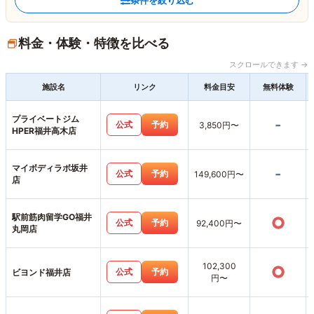
条件を絞り込む
料金・体験・特徴を比べる
スクロールできます →
施設名
リンク
料金目安
無料体験
プライベートジム
-
公式
予約
3,850円〜
HPER福井高木店
マイボディラボ坂井
-
公式
予約
149,600円〜
店
駅前筋肉留学GO福井
○
公式
予約
92,400円〜
丸岡店
102,300
○
公式
予約
ビヨンド福井店
円〜