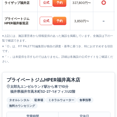
○
公式
予約
ライザップ福井店
327,800円〜
プライベートジム
-
公式
予約
3,850円〜
HPER福井板垣店
※上記には、施設運営者から情報提供のあった施設を掲載しています。全施設は下の一
覧で確認できます。
※「○」は、FIT PALETTE編集部が独自の調査・基準に基づき、特におすすめする項目
です。
※「－」は未提供を示すものではありません。詳細は各施設の公式サイトをご確認くだ
さい。
プライベートジムHPER福井高木店
太郎丸エンゼルランド駅から車で10分
福井県福井市高木町52-27-1オフィスU2階
タオルレンタル
駐車場
ミネラルウォーター
食事指導
無料カウンセリング
営業時間
定休日