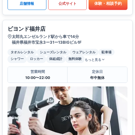
体験・相談予約
店舗情報
公式サイト
ビヨンド福井店
太郎丸エンゼルランド駅から車で14分
福井県福井市宝永3ー31ー13BIGビル1F
タオルレンタル
シューズレンタル
ウェアレンタル
駐車場
シャワー
ロッカー
体組成計
無料体験
もっと見る
営業時間
定休日
10:00〜22:00
年中無休