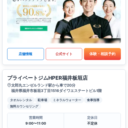
体験・相談予約
店舗情報
公式サイト
プライベートジムHPER福井板垣店
太郎丸エンゼルランド駅から車で20分
福井県福井市板垣3丁目1516ダイワエステートビル1階
タオルレンタル
駐車場
ミネラルウォーター
食事指導
無料カウンセリング
営業時間
定休日
9:00〜11:00
不定休