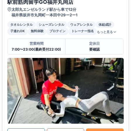
駅前筋肉留学GO福井丸岡店
太郎丸エンゼルランド駅から車で12分
福井県坂井市丸岡町一本田中29ー2ー1
タオルレンタル
シューズレンタル
ウェアレンタル
体組成計
子連れOK
無料体験
プロテイン
トレーナー指名
もっと見る
営業時間
定休日
7:00〜23:00(最終受付22:00)
要確認