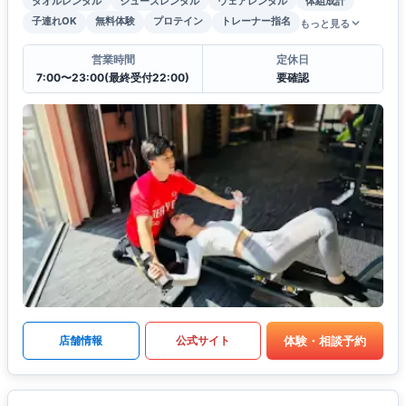
タオルレンタル
シューズレンタル
ウェアレンタル
体組成計
子連れOK
無料体験
プロテイン
トレーナー指名
もっと見る
営業時間
定休日
7:00〜23:00(最終受付22:00)
要確認
体験・相談予約
店舗情報
公式サイト