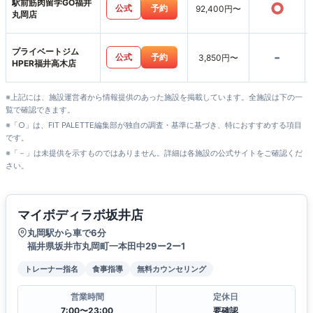
駅前筋肉留学GO福井
○
公式
予約
92,400円〜
丸岡店
プライベートジム
-
公式
予約
3,850円〜
HPER福井高木店
※上記には、施設運営者から情報提供のあった施設を掲載しています。全施設は下の一
覧で確認できます。
※「○」は、FIT PALETTE編集部が独自の調査・基準に基づき、特におすすめする項目
です。
※「－」は未提供を示すものではありません。詳細は各施設の公式サイトをご確認くだ
さい。
マイボディラボ坂井店
丸岡駅から車で6分
福井県坂井市丸岡町一本田中29ー2ー1
トレーナー指名
食事指導
無料カウンセリング
営業時間
定休日
7:00〜23:00
要確認