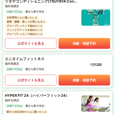
ツタヤコンディショニング(TSUTAYA Conditioning)PILATES
福井高柳店
スポーツジム
駅から車で19分
女性専用ジムに通いたい人
姿勢・腰痛・肩こりが気になる人
グループレッスンで始めたい人
マシンピラティスを始めたい人
グループレッスンで始めたい人
公式サイトを見る
体験・相談予約
エニタイムフィットネス
福井高柳店
スポーツジム
駅から車で19分
公式サイトを見る
体験・相談予約
HYPER FIT 24（ハイパーフィット24）
福井丸岡店
スポーツジム
駅から車で18分
駅から5分以内のジムに通いたい人