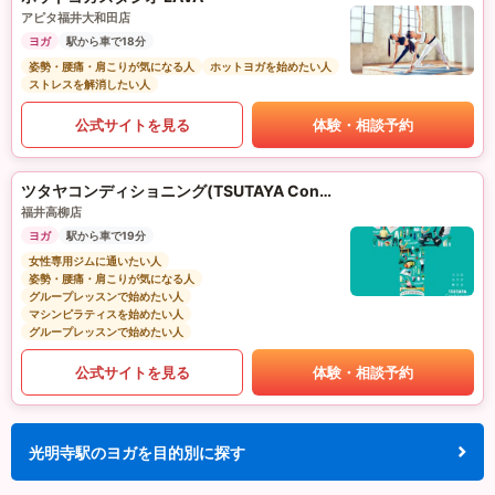
アピタ福井大和田店
ヨガ
駅から車で18分
姿勢・腰痛・肩こりが気になる人
ホットヨガを始めたい人
ストレスを解消したい人
公式サイトを見る
体験・相談予約
ツタヤコンディショニング(TSUTAYA Conditioning)PILATES
福井高柳店
ヨガ
駅から車で19分
女性専用ジムに通いたい人
姿勢・腰痛・肩こりが気になる人
グループレッスンで始めたい人
マシンピラティスを始めたい人
グループレッスンで始めたい人
公式サイトを見る
体験・相談予約
光明寺駅のヨガを目的別に探す