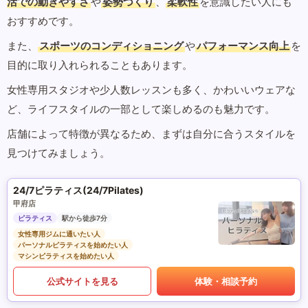
活での動きやすさ
や
姿勢づくり
、
柔軟性
を意識したい人にも
おすすめです。
また、
スポーツのコンディショニング
や
パフォーマンス向上
を
目的に取り入れられることもあります。
女性専用スタジオや少人数レッスンも多く、かわいいウェアな
ど、ライフスタイルの一部として楽しめるのも魅力です。
店舗によって特徴が異なるため、まずは自分に合うスタイルを
見つけてみましょう。
24/7ピラティス(24/7Pilates)
甲府店
ピラティス
駅から徒歩7分
女性専用ジムに通いたい人
パーソナルピラティスを始めたい人
マシンピラティスを始めたい人
公式サイトを見る
体験・相談予約