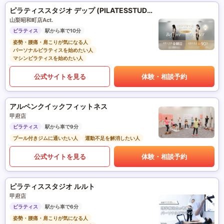
ピラティススタジオ デップ (PILATESSTUDIO DEP)
山梨昭和町店Act.
ピラティス
駅から車で10分
姿勢・腰痛・肩こりが気になる人
パーソナルピラティスを始めたい人
マシンピラティスを始めたい人
公式サイトを見る
体験・相談予約
アルペンクイックフィットネス
甲府店
ピラティス
駅から車で9分
プール付きジムに通いたい人
運動不足を解消したい人
公式サイトを見る
体験・相談予約
ピラティススタジオ ルルト
甲府店
ピラティス
駅から車で6分
姿勢・腰痛・肩こりが気になる人