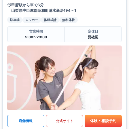
甲府駅から車で6分
山梨県中巨摩郡昭和町清水新居194－1
駐車場
ロッカー
体組成計
無料体験
営業時間
定休日
5:00〜23:00
要確認
体験・相談予約
店舗情報
公式サイト