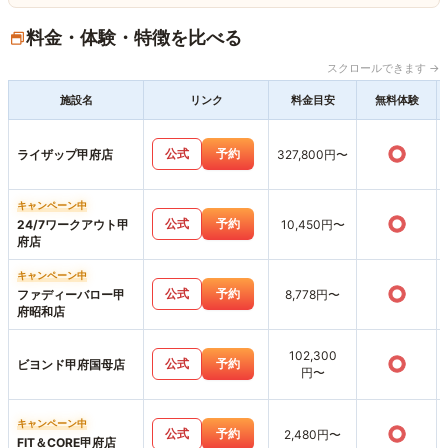
料金・体験・特徴を比べる
スクロールできます →
施設名
リンク
料金目安
無料体験
○
公式
予約
ライザップ甲府店
327,800円〜
キャンペーン中
○
公式
予約
24/7ワークアウト甲
10,450円〜
府店
キャンペーン中
○
公式
予約
ファディーバロー甲
8,778円〜
府昭和店
102,300
○
公式
予約
ビヨンド甲府国母店
円〜
キャンペーン中
○
公式
予約
2,480円〜
FIT＆CORE甲府店