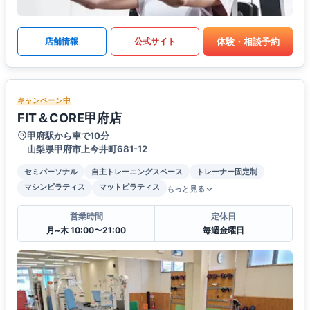
体験・相談予約
店舗情報
公式サイト
キャンペーン中
FIT＆CORE甲府店
甲府駅から車で10分
山梨県甲府市上今井町681-12
セミパーソナル
自主トレーニングスペース
トレーナー固定制
マシンピラティス
マットピラティス
もっと見る
営業時間
定休日
月~木 10:00〜21:00
毎週金曜日