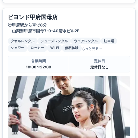
ビヨンド甲府国母店
甲府駅から車で8分
山梨県甲府市国母7-9-40清水ビル2F
タオルレンタル
シューズレンタル
ウェアレンタル
駐車場
シャワー
ロッカー
Wi-Fi
無料体験
もっと見る
営業時間
定休日
10:00〜22:00
定休日なし