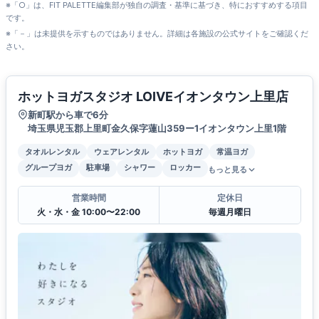
※「○」は、FIT PALETTE編集部が独自の調査・基準に基づき、特におすすめする項目
です。
※「－」は未提供を示すものではありません。詳細は各施設の公式サイトをご確認くだ
さい。
ホットヨガスタジオ LOIVEイオンタウン上里店
新町駅から車で6分
埼玉県児玉郡上里町金久保字蓮山359ー1イオンタウン上里1階
タオルレンタル
ウェアレンタル
ホットヨガ
常温ヨガ
グループヨガ
駐車場
シャワー
ロッカー
もっと見る
営業時間
定休日
火・水・金 10:00〜22:00
毎週月曜日