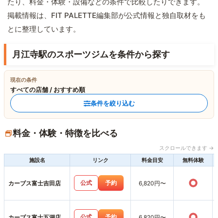
たり、料金・体験・設備などの条件で比較したりできます。
掲載情報は、FIT PALETTE編集部が公式情報と独自取材をも
とに整理しています。
月江寺駅のスポーツジムを条件から探す
現在の条件
すべての店舗 / おすすめ順
条件を絞り込む
料金・体験・特徴を比べる
スクロールできます →
施設名
リンク
料金目安
無料体験
○
公式
予約
カーブス富士吉田店
6,820円〜
○
公式
予約
カーブス富士五湖店
6,820円〜