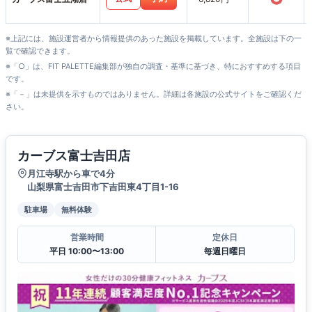
※上記には、施設運営者から情報提供のあった施設を掲載しています。全施設は下の一
覧で確認できます。
※「○」は、FIT PALETTE編集部が独自の調査・基準に基づき、特におすすめする項目
です。
※「－」は未提供を示すものではありません。詳細は各施設の公式サイトをご確認くだ
さい。
カーブス富士吉田店
月江寺駅から車で4分
山梨県富士吉田市下吉田東4丁目1-16
駐車場
無料体験
営業時間
定休日
平日 10:00〜13:00
毎週日曜日