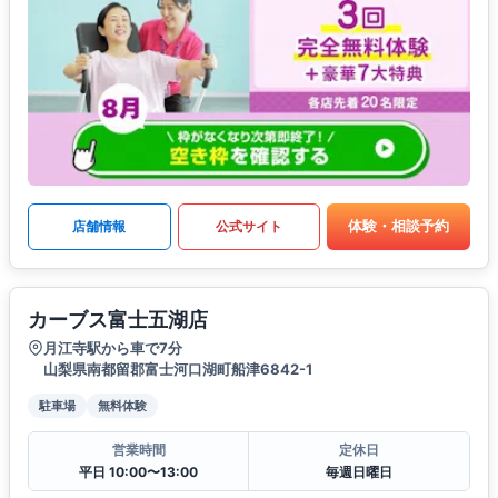
体験・相談予約
店舗情報
公式サイト
カーブス富士五湖店
月江寺駅から車で7分
山梨県南都留郡富士河口湖町船津6842-1
駐車場
無料体験
営業時間
定休日
平日 10:00〜13:00
毎週日曜日