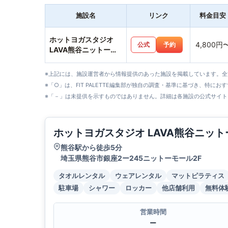
施設名
リンク
料金目安
ホットヨガスタジオ
4,800円
公式
予約
LAVA熊谷ニットーモ
ール店
※上記には、施設運営者から情報提供のあった施設を掲載しています。
※「○」は、FIT PALETTE編集部が独自の調査・基準に基づき、特にお
※「－」は未提供を示すものではありません。詳細は各施設の公式サイト
ホットヨガスタジオ LAVA熊谷ニッ
熊谷駅から徒歩5分
埼玉県熊谷市銀座2ー245ニットーモール2F
タオルレンタル
ウェアレンタル
マットピラティス
駐車場
シャワー
ロッカー
他店舗利用
無料体
営業時間
ー