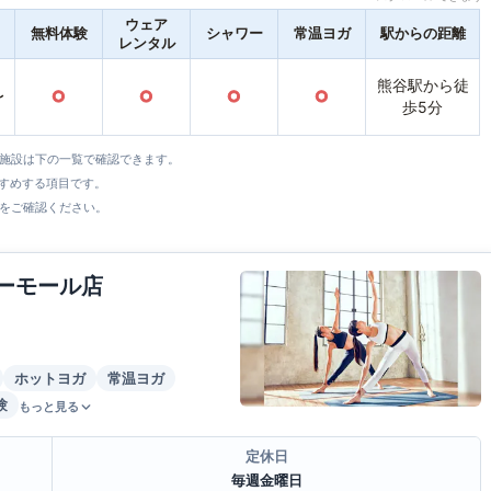
ウェア
無料体験
シャワー
常温ヨガ
駅からの距離
レンタル
熊谷駅から徒
〜
○
○
○
○
歩5分
全施設は下の一覧で確認できます。
すすめする項目です。
をご確認ください。
トーモール店
ホットヨガ
常温ヨガ
験
もっと見る
定休日
毎週金曜日