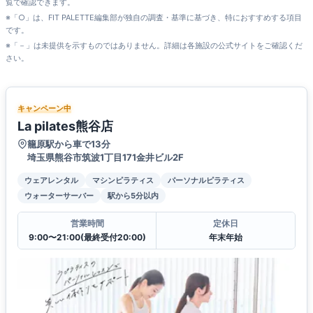
覧で確認できます。
※「○」は、FIT PALETTE編集部が独自の調査・基準に基づき、特におすすめする項目
です。
※「－」は未提供を示すものではありません。詳細は各施設の公式サイトをご確認くだ
さい。
キャンペーン中
La pilates熊谷店
籠原駅から車で13分
埼玉県熊谷市筑波1丁目171金井ビル2F
ウェアレンタル
マシンピラティス
パーソナルピラティス
ウォーターサーバー
駅から5分以内
営業時間
定休日
9:00〜21:00(最終受付20:00)
年末年始