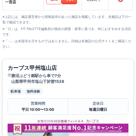
一宮店
※上記には、施設運営者から情報提供のあった施設を掲載しています。全施設は下の一
覧で確認できます。
※「○」は、FIT PALETTE編集部が独自の調査・基準に基づき、特におすすめする項目
です。
※「－」は未提供を示すものではありません。詳細は各施設の公式サイトをご確認くだ
さい。
カーブス甲州塩山店
勝沼ぶどう郷駅から車で7分
山梨県甲州市塩山下於曽1538
駐車場
無料体験
営業時間
定休日
平日 10:00〜13:00
毎週日曜日