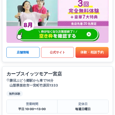
体験・相談予約
店舗情報
公式サイト
カーブスイッツモア一宮店
勝沼ぶどう郷駅から車で14分
山梨県笛吹市一宮町竹原田1333
無料体験
営業時間
定休日
平日 10:00〜13:00
毎週日曜日