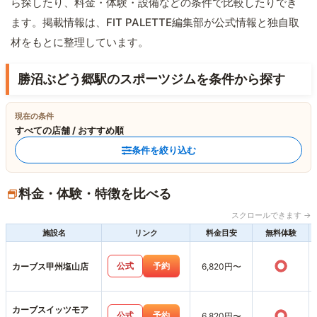
ら探したり、料金・体験・設備などの条件で比較したりでき
ます。掲載情報は、FIT PALETTE編集部が公式情報と独自取
材をもとに整理しています。
勝沼ぶどう郷駅のスポーツジムを条件から探す
現在の条件
すべての店舗 / おすすめ順
条件を絞り込む
料金・体験・特徴を比べる
スクロールできます →
施設名
リンク
料金目安
無料体験
○
公式
予約
カーブス甲州塩山店
6,820円〜
カーブスイッツモア
○
公式
予約
6,820円〜