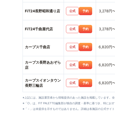
FiT24長野昭和通り店
3,278円
公式
予約
FiT24千曲屋代店
3,278円
公式
予約
カーブス千曲店
6,820円
公式
予約
カーブス長野あおぞら
6,820円
公式
予約
店
カーブスイオンタウン
6,820円
公式
予約
長野三輪店
※上記には、施設運営者から情報提供のあった施設を掲載しています。
※「○」は、FIT PALETTE編集部が独自の調査・基準に基づき、特にお
※「－」は未提供を示すものではありません。詳細は各施設の公式サイト