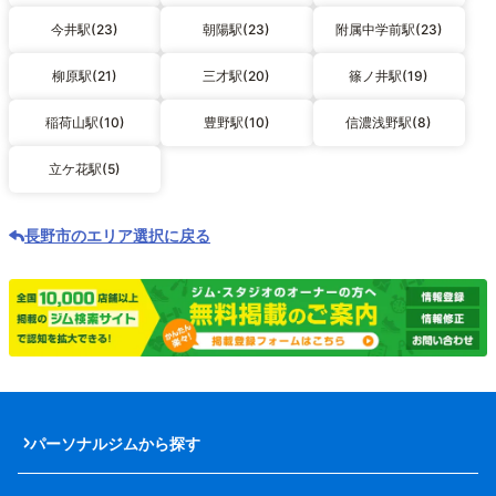
今井駅(23)
朝陽駅(23)
附属中学前駅(23)
柳原駅(21)
三才駅(20)
篠ノ井駅(19)
稲荷山駅(10)
豊野駅(10)
信濃浅野駅(8)
立ケ花駅(5)
長野市のエリア選択に戻る
パーソナルジムから探す