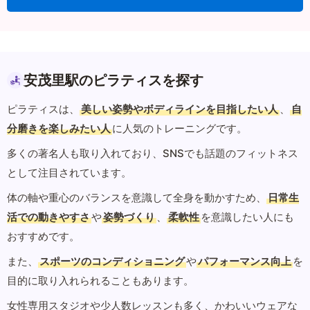
安茂里駅のピラティスを探す
ピラティスは、
美しい姿勢やボディラインを目指したい人
、
自
分磨きを楽しみたい人
に人気のトレーニングです。
多くの著名人も取り入れており、SNSでも話題のフィットネス
として注目されています。
体の軸や重心のバランスを意識して全身を動かすため、
日常生
活での動きやすさ
や
姿勢づくり
、
柔軟性
を意識したい人にも
おすすめです。
また、
スポーツのコンディショニング
や
パフォーマンス向上
を
目的に取り入れられることもあります。
女性専用スタジオや少人数レッスンも多く、かわいいウェアな