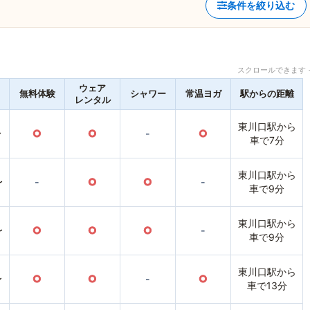
条件を絞り込む
スクロールできます 
ウェア
無料体験
シャワー
常温ヨガ
駅からの距離
レンタル
東川口駅から
〜
○
○
-
○
車で7分
東川口駅から
〜
-
○
○
-
車で9分
東川口駅から
〜
○
○
○
-
車で9分
東川口駅から
〜
○
○
-
○
車で13分