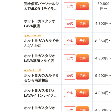
完全個室パーソナルジ
39,600
公式
予約
ムTAILOR【テイラ
円〜
ー】獨協大学前〈草加
松原〉店
ホットヨガスタジオ
4,800円
公式
予約
LAVA蕨店
キャンペーン中
ホットヨガのカルドせ
8,360円
公式
予約
んげん台店
ホットヨガスタジオ
4,800円
公式
予約
LAVA草加マルイ店
キャンペーン中
ホットヨガのカルドま
9,900円
公式
予約
るひろ南浦和店
ホットヨガスタジオ
4,800円
公式
予約
LAVAイオンレイクタ
ウン越谷店
ホットヨガスタジオ
4,800円
公式
予約