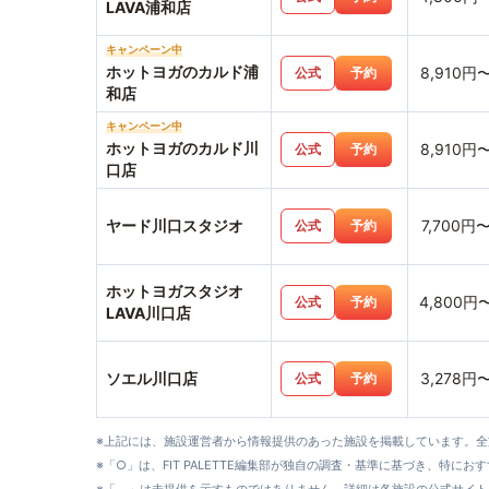
LAVA浦和店
キャンペーン中
ホットヨガのカルド浦
8,910円
公式
予約
和店
キャンペーン中
ホットヨガのカルド川
8,910円
公式
予約
口店
ヤード川口スタジオ
7,700円
公式
予約
ホットヨガスタジオ
4,800円
公式
予約
LAVA川口店
ソエル川口店
3,278円
公式
予約
※上記には、施設運営者から情報提供のあった施設を掲載しています。
※「○」は、FIT PALETTE編集部が独自の調査・基準に基づき、特にお