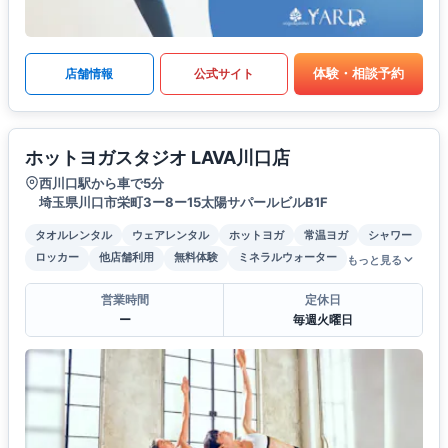
体験・相談予約
店舗情報
公式サイト
ホットヨガスタジオ LAVA川口店
西川口駅から車で5分
埼玉県川口市栄町3ー8ー15太陽サパールビルB1F
タオルレンタル
ウェアレンタル
ホットヨガ
常温ヨガ
シャワー
ロッカー
他店舗利用
無料体験
ミネラルウォーター
もっと見る
営業時間
定休日
ー
毎週火曜日