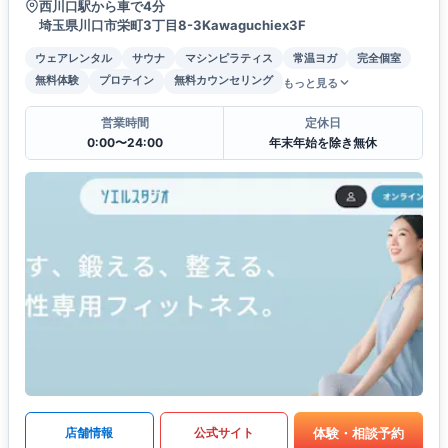
西川口駅から車で4分
埼玉県川口市栄町3丁目8-3Kawaguchiex3F
ウェアレンタル
サウナ
マシンピラティス
常温ヨガ
完全個室
無料体験
プロテイン
無料カウンセリング
もっと見る
営業時間
定休日
0:00〜24:00
年末年始を除き無休
体験・相談予約
店舗情報
公式サイト