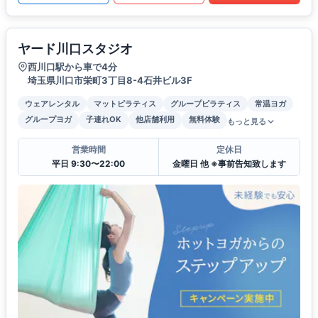
ヤード川口スタジオ
西川口駅から車で4分
埼玉県川口市栄町3丁目8-4石井ビル3F
ウェアレンタル
マットピラティス
グループピラティス
常温ヨガ
グループヨガ
子連れOK
他店舗利用
無料体験
もっと見る
営業時間
定休日
平日 9:30〜22:00
金曜日 他 ※事前告知致します