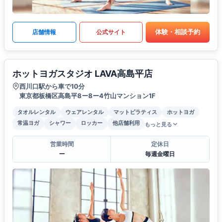
体験・相談予約
店舗情報
公式サイト
ホットヨガスタジオ LAVA高島平店
西川口駅から車で10分
東京都板橋区高島平8ー8ー4竹山マンション1F
タオルレンタル
ウェアレンタル
マットピラティス
ホットヨガ
常温ヨガ
シャワー
ロッカー
他店舗利用
もっと見る
営業時間
定休日
ー
毎週金曜日