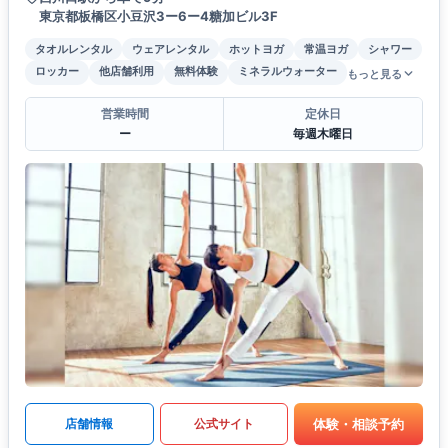
東京都板橋区小豆沢3ー6ー4糖加ビル3F
タオルレンタル
ウェアレンタル
ホットヨガ
常温ヨガ
シャワー
ロッカー
他店舗利用
無料体験
ミネラルウォーター
もっと見る
営業時間
定休日
ー
毎週木曜日
体験・相談予約
店舗情報
公式サイト