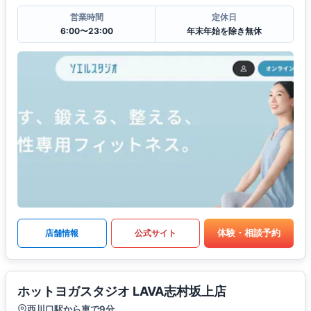
営業時間
定休日
6:00〜23:00
年末年始を除き無休
体験・相談予約
店舗情報
公式サイト
ホットヨガスタジオ LAVA志村坂上店
西川口駅から車で9分