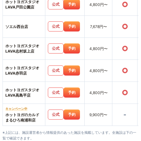
ホットヨガスタジオ
○
公式
予約
4,800円〜
LAVA戸田公園店
○
公式
予約
ソエル西台店
7,678円〜
ホットヨガスタジオ
○
公式
予約
4,800円〜
LAVA志村坂上店
ホットヨガスタジオ
○
公式
予約
4,800円〜
LAVA赤羽店
ホットヨガスタジオ
○
公式
予約
4,800円〜
LAVA高島平店
キャンペーン中
-
公式
予約
ホットヨガのカルド
9,900円〜
まるひろ南浦和店
※上記には、施設運営者から情報提供のあった施設を掲載しています。全施設は下の一
覧で確認できます。