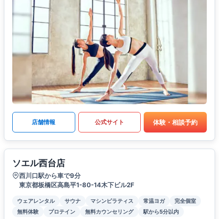
体験・相談予約
店舗情報
公式サイト
ソエル西台店
西川口駅から車で9分
東京都板橋区高島平1-80-14木下ビル2F
ウェアレンタル
サウナ
マシンピラティス
常温ヨガ
完全個室
無料体験
プロテイン
無料カウンセリング
駅から5分以内