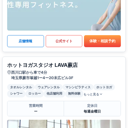
体験・相談予約
店舗情報
公式サイト
ホットヨガスタジオ LAVA蕨店
西川口駅から車で4分
埼玉県蕨市塚越1ー4ー20末広ビル3F
タオルレンタル
ウェアレンタル
マシンピラティス
ホットヨガ
シャワー
ロッカー
他店舗利用
無料体験
もっと見る
営業時間
定休日
ー
毎週金曜日