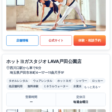
体験・相談予約
店舗情報
公式サイト
ホットヨガスタジオ LAVA戸田公園店
西川口駅から車で6分
埼玉県戸田市本町4ー17ー11曲尺手1F
タオルレンタル
ウェアレンタル
ホットヨガ
シャワー
ロッカー
他店舗利用
無料体験
ミネラルウォーター
水素水
もっと見る
営業時間
定休日
ー
毎週金曜日