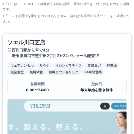
※「○」は、FIT PALETTE編集部が独自の調査・基準に基づき、特におすすめする項目
です。
※「－」は未提供を示すものではありません。詳細は各施設の公式サイトをご確認くだ
さい。
ソエル川口芝店
西川口駅から車で4分
埼玉県川口市芝中田2丁目21-22バシャール能登1F
ウェアレンタル
サウナ
マシンピラティス
常温ヨガ
駐車場
完全個室
無料体験
無料カウンセリング
24時間営業
営業時間
定休日
0:00〜24:00
年末年始を除き無休