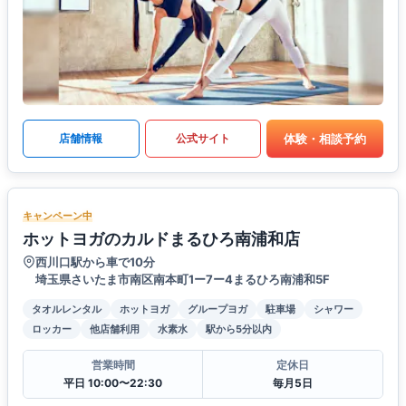
体験・相談予約
店舗情報
公式サイト
キャンペーン中
ホットヨガのカルドまるひろ南浦和店
西川口駅から車で10分
埼玉県さいたま市南区南本町1ー7ー4まるひろ南浦和5F
タオルレンタル
ホットヨガ
グループヨガ
駐車場
シャワー
ロッカー
他店舗利用
水素水
駅から5分以内
営業時間
定休日
平日 10:00〜22:30
毎月5日