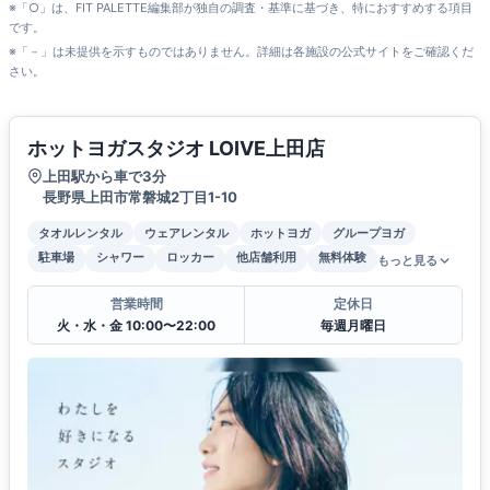
※「○」は、FIT PALETTE編集部が独自の調査・基準に基づき、特におすすめする項目
です。
※「－」は未提供を示すものではありません。詳細は各施設の公式サイトをご確認くだ
さい。
ホットヨガスタジオ LOIVE上田店
上田駅から車で3分
長野県上田市常磐城2丁目1-10
タオルレンタル
ウェアレンタル
ホットヨガ
グループヨガ
駐車場
シャワー
ロッカー
他店舗利用
無料体験
もっと見る
営業時間
定休日
火・水・金 10:00〜22:00
毎週月曜日