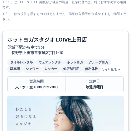
※「○」は、FIT PALETTE編集部が独自の調査・基準に基づき、特におすすめする項目
です。
※「－」は未提供を示すものではありません。詳細は各施設の公式サイトをご確認くだ
さい。
ホットヨガスタジオ LOIVE上田店
城下駅から車で3分
長野県上田市常磐城2丁目1-10
タオルレンタル
ウェアレンタル
ホットヨガ
グループヨガ
駐車場
シャワー
ロッカー
他店舗利用
無料体験
もっと見る
営業時間
定休日
火・水・金 10:00〜22:00
毎週月曜日