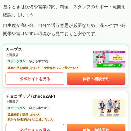
選ぶときは設備や営業時間、料金、スタッフのサポート範囲を
確認しましょう。
自由度が高い分、自分で通う意思が必要なため、混みやすい時
間帯や続けやすい環境かも見ておくと安心です。
カーブス
上田原店
スポーツジム
駅から車で5分
運動不足を解消したい人
女性専用ジムに通いたい人
公式サイトを見る
体験・相談予約
チョコザップ (chocoZAP)
上田原店
スポーツジム
駅から車で8分
隙間時間を活用したい人
駅から5分以内のジムに通いたい人
公式サイトを見る
体験・相談予約