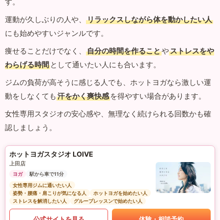
す。
運動が久しぶりの人や、
リラックスしながら体を動かしたい人
にも始めやすいジャンルです。
痩せることだけでなく、
自分の時間を作ること
や
ストレスをや
わらげる時間
として通いたい人にも合います。
ジムの負荷が高そうに感じる人でも、ホットヨガなら激しい運
動をしなくても
汗をかく爽快感
を得やすい場合があります。
女性専用スタジオの安心感や、無理なく続けられる回数かも確
認しましょう。
ホットヨガスタジオ LOIVE
上田店
ヨガ
駅から車で11分
女性専用ジムに通いたい人
姿勢・腰痛・肩こりが気になる人
ホットヨガを始めたい人
ストレスを解消したい人
グループレッスンで始めたい人
公式サイトを見る
体験・相談予約