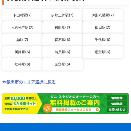
下山村駅(7)
伊那上郷駅(7)
伊那八幡駅(7)
元善光寺駅(7)
桜町駅(7)
飯田駅(7)
鼎駅(7)
切石駅(6)
千代駅(6)
川路駅(6)
時又駅(6)
毛賀駅(6)
駄科駅(6)
金野駅(5)
飯田市のエリア選択に戻る