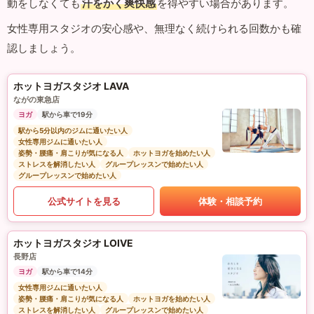
動をしなくても
汗をかく爽快感
を得やすい場合があります。
女性専用スタジオの安心感や、無理なく続けられる回数かも確
認しましょう。
ホットヨガスタジオ LAVA
ながの東急店
ヨガ
駅から車で19分
駅から5分以内のジムに通いたい人
女性専用ジムに通いたい人
姿勢・腰痛・肩こりが気になる人
ホットヨガを始めたい人
ストレスを解消したい人
グループレッスンで始めたい人
グループレッスンで始めたい人
公式サイトを見る
体験・相談予約
ホットヨガスタジオ LOIVE
長野店
ヨガ
駅から車で14分
女性専用ジムに通いたい人
姿勢・腰痛・肩こりが気になる人
ホットヨガを始めたい人
ストレスを解消したい人
グループレッスンで始めたい人