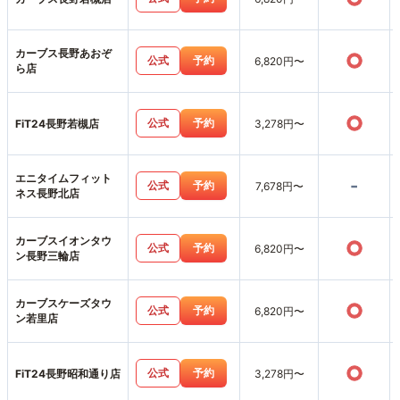
カーブス長野あおぞ
○
公式
予約
6,820円〜
ら店
○
公式
予約
FiT24長野若槻店
3,278円〜
エニタイムフィット
-
公式
予約
7,678円〜
ネス長野北店
カーブスイオンタウ
○
公式
予約
6,820円〜
ン長野三輪店
カーブスケーズタウ
○
公式
予約
6,820円〜
ン若里店
○
公式
予約
FiT24長野昭和通り店
3,278円〜