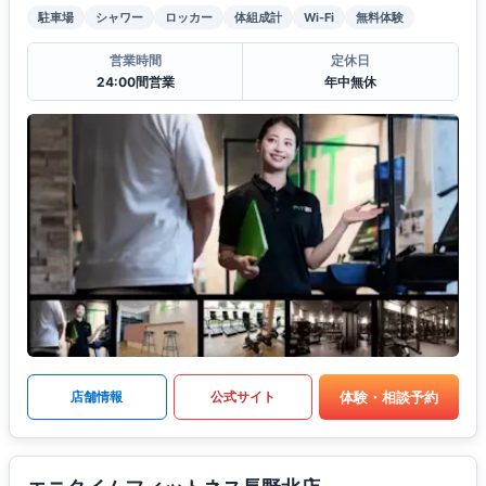
駐車場
シャワー
ロッカー
体組成計
Wi-Fi
無料体験
営業時間
定休日
24:00間営業
年中無休
体験・相談予約
店舗情報
公式サイト