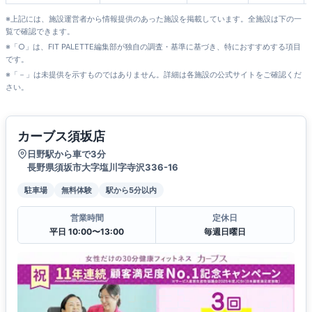
※上記には、施設運営者から情報提供のあった施設を掲載しています。全施設は下の一
覧で確認できます。
※「○」は、FIT PALETTE編集部が独自の調査・基準に基づき、特におすすめする項目
です。
※「－」は未提供を示すものではありません。詳細は各施設の公式サイトをご確認くだ
さい。
カーブス須坂店
日野駅から車で3分
長野県須坂市大字塩川字寺沢336-16
駐車場
無料体験
駅から5分以内
営業時間
定休日
平日 10:00〜13:00
毎週日曜日