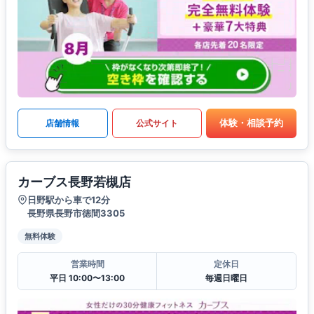
体験・相談予約
店舗情報
公式サイト
カーブス長野若槻店
日野駅から車で12分
長野県長野市徳間3305
無料体験
営業時間
定休日
平日 10:00〜13:00
毎週日曜日