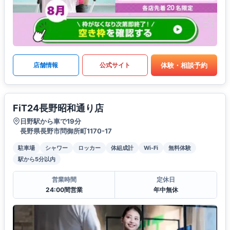
体験・相談予約
店舗情報
公式サイト
FiT24長野昭和通り店
日野駅から車で19分
長野県長野市問御所町1170-17
駐車場
シャワー
ロッカー
体組成計
Wi-Fi
無料体験
駅から5分以内
営業時間
定休日
24:00間営業
年中無休