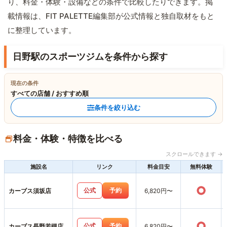
り、料金・体験・設備などの条件で比較したりできます。掲
載情報は、FIT PALETTE編集部が公式情報と独自取材をもと
に整理しています。
日野駅のスポーツジムを条件から探す
現在の条件
すべての店舗 / おすすめ順
条件を絞り込む
料金・体験・特徴を比べる
スクロールできます →
施設名
リンク
料金目安
無料体験
○
公式
予約
カーブス須坂店
6,820円〜
○
公式
予約
カーブス長野若槻店
6,820円〜