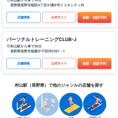
村山駅から車で10分
長野県長野市稲田3丁目31番9号イコネシティ内
体験・相談予約
店舗情報
公式サイト
パーソナルトレーニングCLUB-J
村山駅から車で16分
長野県長野市稲葉中千田沖2187－1
体験・相談予約
店舗情報
公式サイト
村山駅（長野県）で他のジャンルの店舗を探す
ピラティス
スポーツジム
パーソナルジム
ヨガ