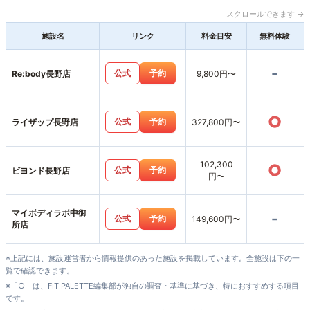
スクロールできます →
施設名
リンク
料金目安
無料体験
-
公式
予約
Re:body長野店
9,800円〜
○
公式
予約
ライザップ長野店
327,800円〜
102,300
○
公式
予約
ビヨンド長野店
円〜
マイボディラボ中御
-
公式
予約
149,600円〜
所店
※上記には、施設運営者から情報提供のあった施設を掲載しています。全施設は下の一
覧で確認できます。
※「○」は、FIT PALETTE編集部が独自の調査・基準に基づき、特におすすめする項目
です。