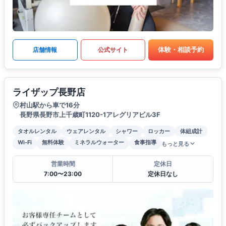
体験・相談予約
店舗情報
公式サイト
ライザップ長野店
村山駅から車で16分
長野県長野市上千歳町1120-1アレグリアビル3F
タオルレンタル
ウェアレンタル
シャワー
ロッカー
体組成計
Wi-Fi
無料体験
ミネラルウォーター
食事指導
もっと見る
営業時間
定休日
7:00〜23:00
定休日なし