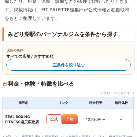
探したり、料金・体験・設備などの条件で比較したりできま
す。掲載情報は、FIT PALETTE編集部が公式情報と独自取材
をもとに整理しています。
みどり湖駅のパーソナルジムを条件から探す
現在の条件
すべての店舗 / おすすめ順
条件を絞り込む
料金・体験・特徴を比べる
スクロールできます →
施設名
リンク
料金目安
無料体験
ZEAL BOXING
-
公式
予約
10,780円〜
FITNESS塩尻広丘店
※上記には、施設運営者から情報提供のあった施設を掲載しています。全施設は下の一