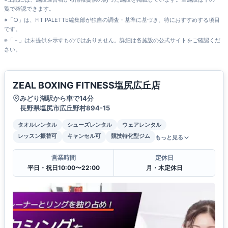
覧で確認できます。
※「○」は、FIT PALETTE編集部が独自の調査・基準に基づき、特におすすめする項目
です。
※「－」は未提供を示すものではありません。詳細は各施設の公式サイトをご確認くだ
さい。
ZEAL BOXING FITNESS塩尻広丘店
みどり湖駅から車で14分
長野県塩尻市広丘野村894-15
タオルレンタル
シューズレンタル
ウェアレンタル
レッスン振替可
キャンセル可
競技特化型ジム
もっと見る
営業時間
定休日
平日・祝日10:00〜22:00
月・木定休日