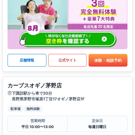
体験・相談予約
店舗情報
公式サイト
カーブスオギノ茅野店
下諏訪駅から車で20分
長野県茅野市塚原1丁目17オギノ茅野店1F
駐車場
無料体験
営業時間
定休日
平日 10:00〜13:00
毎週日曜日