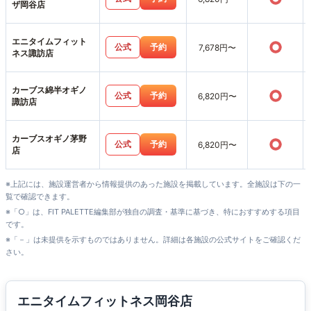
ザ岡谷店
エニタイムフィット
○
公式
予約
7,678円〜
ネス諏訪店
カーブス綿半オギノ
○
公式
予約
6,820円〜
諏訪店
カーブスオギノ茅野
○
公式
予約
6,820円〜
店
※上記には、施設運営者から情報提供のあった施設を掲載しています。全施設は下の一
覧で確認できます。
※「○」は、FIT PALETTE編集部が独自の調査・基準に基づき、特におすすめする項目
です。
※「－」は未提供を示すものではありません。詳細は各施設の公式サイトをご確認くだ
さい。
エニタイムフィットネス岡谷店