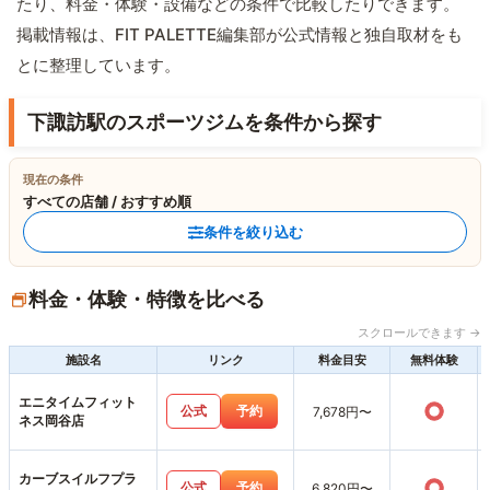
たり、料金・体験・設備などの条件で比較したりできます。
掲載情報は、FIT PALETTE編集部が公式情報と独自取材をも
とに整理しています。
下諏訪駅のスポーツジムを条件から探す
現在の条件
すべての店舗 / おすすめ順
条件を絞り込む
料金・体験・特徴を比べる
スクロールできます →
施設名
リンク
料金目安
無料体験
エニタイムフィット
○
公式
予約
7,678円〜
ネス岡谷店
カーブスイルフプラ
○
公式
予約
6,820円〜