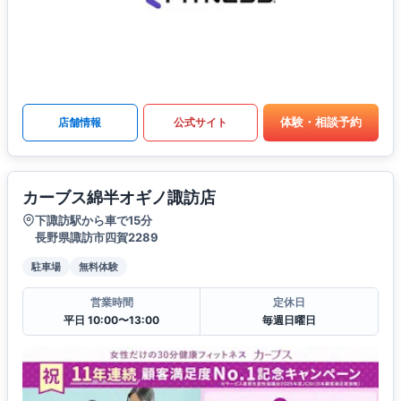
体験・相談予約
店舗情報
公式サイト
カーブス綿半オギノ諏訪店
下諏訪駅から車で15分
長野県諏訪市四賀2289
駐車場
無料体験
営業時間
定休日
平日 10:00〜13:00
毎週日曜日