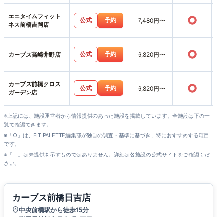
エニタイムフィット
○
公式
予約
7,480円〜
ネス前橋吉岡店
○
公式
予約
カーブス高崎井野店
6,820円〜
カーブス前橋クロス
○
公式
予約
6,820円〜
ガーデン店
※上記には、施設運営者から情報提供のあった施設を掲載しています。全施設は下の一
覧で確認できます。
※「○」は、FIT PALETTE編集部が独自の調査・基準に基づき、特におすすめする項目
です。
※「－」は未提供を示すものではありません。詳細は各施設の公式サイトをご確認くだ
さい。
カーブス前橋日吉店
中央前橋駅から徒歩15分