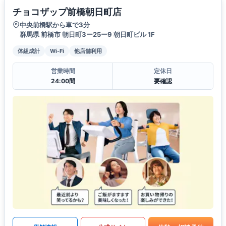
チョコザップ前橋朝日町店
中央前橋駅から車で3分
群馬県 前橋市 朝日町3ー25ー9 朝日町ビル 1F
体組成計
Wi-Fi
他店舗利用
営業時間
定休日
24:00間
要確認