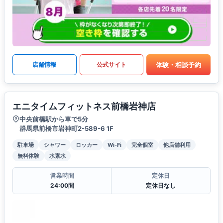
体験・相談予約
店舗情報
公式サイト
エニタイムフィットネス前橋岩神店
中央前橋駅から車で5分
群馬県前橋市岩神町2-589-6 1F
駐車場
シャワー
ロッカー
Wi-Fi
完全個室
他店舗利用
無料体験
水素水
営業時間
定休日
24:00間
定休日なし