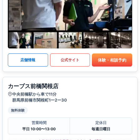
体験・相談予約
店舗情報
公式サイト
カーブス前橋関根店
中央前橋駅から車で11分
群馬県前橋市関根町1ー2ー30
無料体験
営業時間
定休日
平日 10:00〜13:00
毎週日曜日