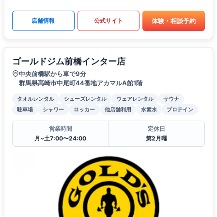
体験・相談予約
店舗情報
公式サイト
ゴールドジム前橋インター店
中央前橋駅から車で9分
群馬県高崎市中尾町44番地アカマルA館1階
タオルレンタル
シューズレンタル
ウェアレンタル
サウナ
駐車場
シャワー
ロッカー
他店舗利用
水素水
プロテイン
営業時間
定休日
月~土7:00〜24:00
第2月曜