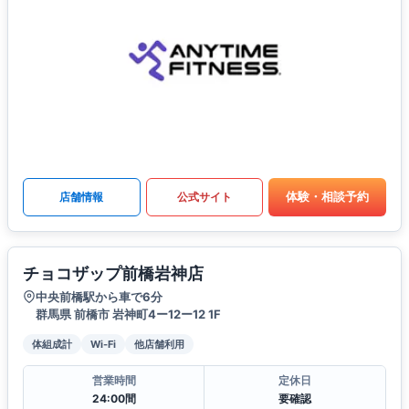
体験・相談予約
店舗情報
公式サイト
チョコザップ前橋岩神店
中央前橋駅から車で6分
群馬県 前橋市 岩神町4ー12ー12 1F
体組成計
Wi-Fi
他店舗利用
営業時間
定休日
24:00間
要確認