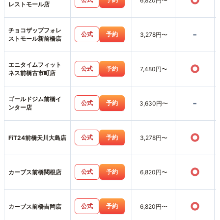
○
6,820円〜
レストモール店
チョコザップフォレ
-
公式
予約
3,278円〜
ストモール新前橋店
エニタイムフィット
○
公式
予約
7,480円〜
ネス前橋古市町店
ゴールドジム前橋イ
-
公式
予約
3,630円〜
ンター店
○
公式
予約
FiT24前橋天川大島店
3,278円〜
○
公式
予約
カーブス前橋関根店
6,820円〜
○
公式
予約
カーブス前橋吉岡店
6,820円〜