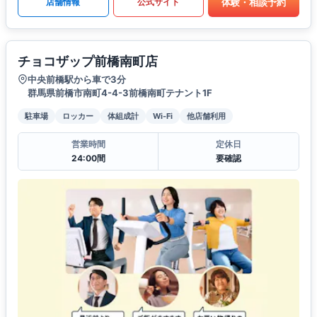
体験・相談予約
店舗情報
公式サイト
チョコザップ前橋南町店
中央前橋駅から車で3分
群馬県前橋市南町4-4-3前橋南町テナント1F
駐車場
ロッカー
体組成計
Wi-Fi
他店舗利用
営業時間
定休日
24:00間
要確認