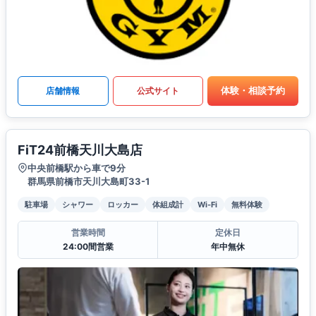
体験・相談予約
店舗情報
公式サイト
FiT24前橋天川大島店
中央前橋駅から車で9分
群馬県前橋市天川大島町33-1
駐車場
シャワー
ロッカー
体組成計
Wi-Fi
無料体験
営業時間
定休日
24:00間営業
年中無休