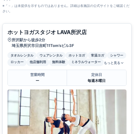
※「－」は未提供を示すものではありません。詳細は各施設の公式サイトをご確認くだ
さい。
ホットヨガスタジオ LAVA所沢店
所沢駅から徒歩2分
埼玉県所沢市日吉町11Tom’sビル3F
タオルレンタル
ウェアレンタル
ホットヨガ
常温ヨガ
シャワー
ロッカー
他店舗利用
無料体験
ミネラルウォーター
もっと見る
営業時間
定休日
ー
毎週木曜日