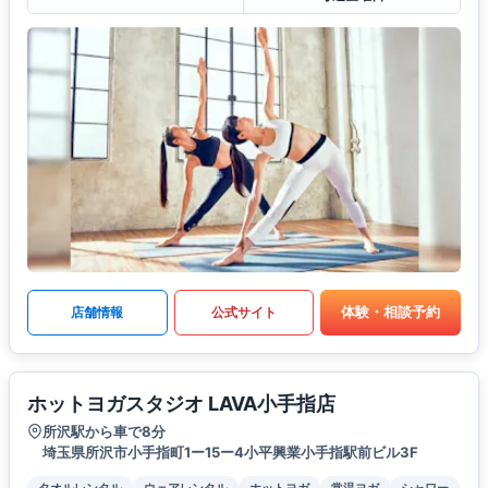
体験・相談予約
店舗情報
公式サイト
ホットヨガスタジオ LAVA小手指店
所沢駅から車で8分
埼玉県所沢市小手指町1ー15ー4小平興業小手指駅前ビル3F
タオルレンタル
ウェアレンタル
ホットヨガ
常温ヨガ
シャワー