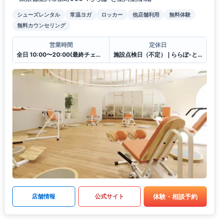
シューズレンタル
常温ヨガ
ロッカー
他店舗利用
無料体験
無料カウンセリング
営業時間
定休日
全日 10:00〜20:00(最終チェックイン19:30)
施設点検日（不定）❘ららぽ-と立川立飛休館日（連動）
体験・相談予約
店舗情報
公式サイト