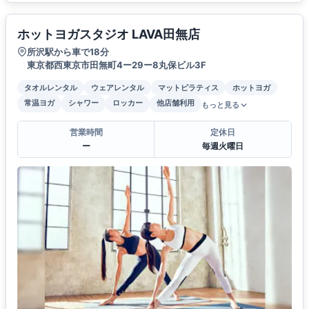
ホットヨガスタジオ LAVA田無店
所沢駅から車で18分
東京都西東京市田無町4ー29ー8丸保ビル3F
タオルレンタル
ウェアレンタル
マットピラティス
ホットヨガ
常温ヨガ
シャワー
ロッカー
他店舗利用
もっと見る
営業時間
定休日
ー
毎週火曜日