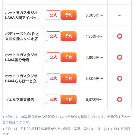
ホットヨガスタジオ
-
公式
予約
5,300円〜
LAVA入間アイポット
店
ボディーズららぽ-と
○
公式
予約
1,500円〜
立川立飛スタジオ店
ホットヨガスタジオ
○
公式
予約
4,800円〜
LAVA国分寺店
ホットヨガスタジオ
○
公式
予約
5,300円〜
LAVAららぽーと立川
立飛店
○
公式
予約
ソエル立川立飛店
9,878円〜
※上記には、施設運営者から情報提供のあった施設を掲載しています。全施設は下の一
覧で確認できます。
※「○」は、FIT PALETTE編集部が独自の調査・基準に基づき、特におすすめする項目
です。