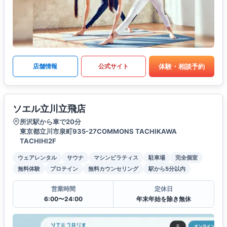
体験・相談予約
店舗情報
公式サイト
ソエル立川立飛店
所沢駅から車で20分
東京都立川市泉町935-27COMMONS TACHIKAWA
TACHIHI2F
ウェアレンタル
サウナ
マシンピラティス
駐車場
完全個室
無料体験
プロテイン
無料カウンセリング
駅から5分以内
営業時間
定休日
6:00〜24:00
年末年始を除き無休