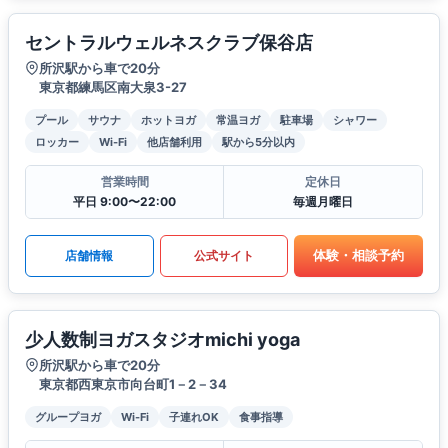
セントラルウェルネスクラブ保谷店
所沢駅から車で20分
東京都練馬区南大泉3-27
プール
サウナ
ホットヨガ
常温ヨガ
駐車場
シャワー
ロッカー
Wi-Fi
他店舗利用
駅から5分以内
営業時間
定休日
平日 9:00〜22:00
毎週月曜日
体験・相談予約
店舗情報
公式サイト
少人数制ヨガスタジオmichi yoga
所沢駅から車で20分
東京都西東京市向台町1－2－34
グループヨガ
Wi-Fi
子連れOK
食事指導