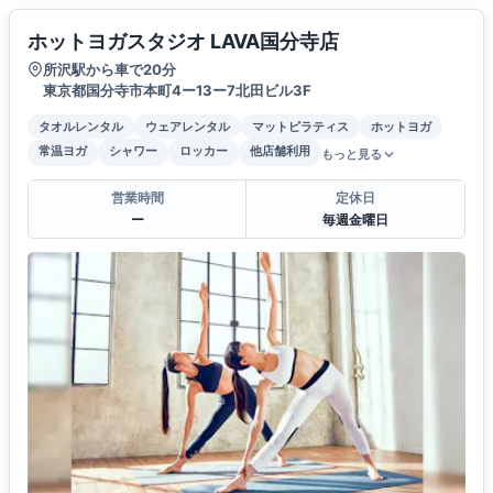
ホットヨガスタジオ LAVA国分寺店
所沢駅から車で20分
東京都国分寺市本町4ー13ー7北田ビル3F
タオルレンタル
ウェアレンタル
マットピラティス
ホットヨガ
常温ヨガ
シャワー
ロッカー
他店舗利用
もっと見る
営業時間
定休日
ー
毎週金曜日