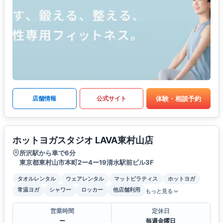
体験・相談予約
店舗情報
公式サイト
ホットヨガスタジオ LAVA東村山店
所沢駅から車で6分
東京都東村山市本町2ー4ー19清水駅前ビル3F
タオルレンタル
ウェアレンタル
マットピラティス
ホットヨガ
常温ヨガ
シャワー
ロッカー
他店舗利用
もっと見る
営業時間
定休日
ー
毎週金曜日