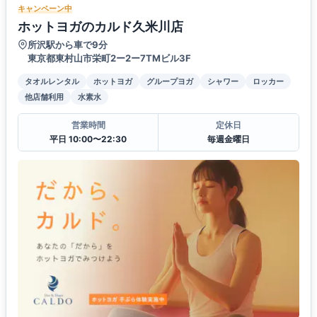
キャンペーン中
ホットヨガのカルド久米川店
所沢駅から車で9分
東京都東村山市栄町2ー2ー7TMビル3F
タオルレンタル
ホットヨガ
グループヨガ
シャワー
ロッカー
他店舗利用
水素水
営業時間
定休日
平日 10:00〜22:30
毎週金曜日