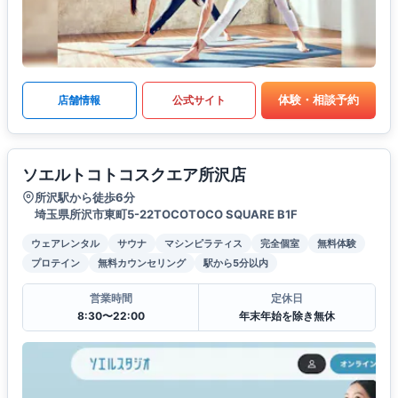
体験・相談予約
店舗情報
公式サイト
ソエルトコトコスクエア所沢店
所沢駅から徒歩6分
埼玉県所沢市東町5-22TOCOTOCO SQUARE B1F
ウェアレンタル
サウナ
マシンピラティス
完全個室
無料体験
プロテイン
無料カウンセリング
駅から5分以内
営業時間
定休日
8:30〜22:00
年末年始を除き無休