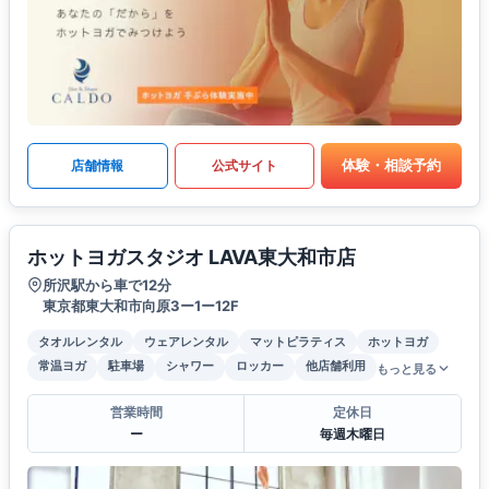
体験・相談予約
店舗情報
公式サイト
ホットヨガスタジオ LAVA東大和市店
所沢駅から車で12分
東京都東大和市向原3ー1ー12F
タオルレンタル
ウェアレンタル
マットピラティス
ホットヨガ
常温ヨガ
駐車場
シャワー
ロッカー
他店舗利用
もっと見る
営業時間
定休日
ー
毎週木曜日