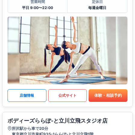
営業時間
定休日
平日 9:00〜22:00
毎週金曜日
体験・相談予約
店舗情報
公式サイト
ボディーズららぽ-と立川立飛スタジオ店
所沢駅から車で20分
東京都立川市泉町935-1ららぽ-と立川立飛1階