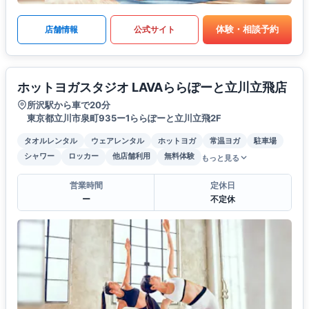
体験・相談予約
店舗情報
公式サイト
ホットヨガスタジオ LAVAららぽーと立川立飛店
所沢駅から車で20分
東京都立川市泉町935ー1ららぽーと立川立飛2F
タオルレンタル
ウェアレンタル
ホットヨガ
常温ヨガ
駐車場
シャワー
ロッカー
他店舗利用
無料体験
もっと見る
営業時間
定休日
ー
不定休