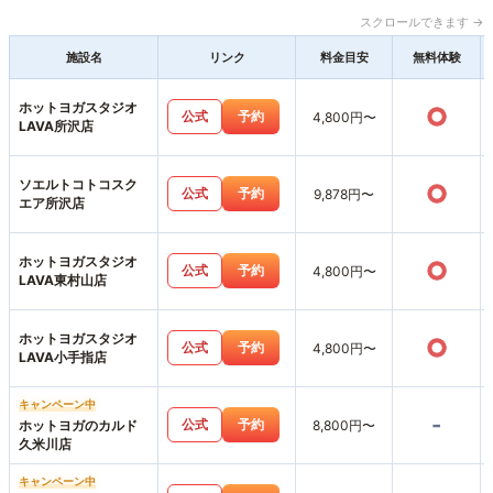
スクロールできます →
施設名
リンク
料金目安
無料体験
ホットヨガスタジオ
○
公式
予約
4,800円〜
LAVA所沢店
ソエルトコトコスク
○
公式
予約
9,878円〜
エア所沢店
ホットヨガスタジオ
○
公式
予約
4,800円〜
LAVA東村山店
ホットヨガスタジオ
○
公式
予約
4,800円〜
LAVA小手指店
キャンペーン中
-
公式
予約
ホットヨガのカルド
8,800円〜
久米川店
キャンペーン中