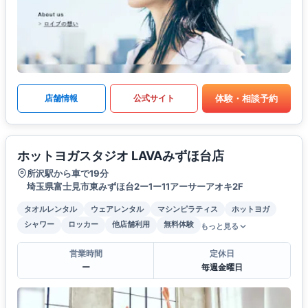
体験・相談予約
店舗情報
公式サイト
ホットヨガスタジオ LAVAみずほ台店
所沢駅から車で19分
埼玉県富士見市東みずほ台2ー1ー11アーサーアオキ2F
タオルレンタル
ウェアレンタル
マシンピラティス
ホットヨガ
シャワー
ロッカー
他店舗利用
無料体験
もっと見る
営業時間
定休日
ー
毎週金曜日