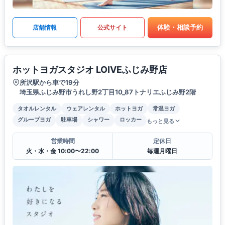
体験・相談予約
店舗情報
公式サイト
ホットヨガスタジオ LOIVEふじみ野店
所沢駅から車で19分
埼玉県ふじみ野市うれし野2丁目10_87トナリエふじみ野2階
タオルレンタル
ウェアレンタル
ホットヨガ
常温ヨガ
グループヨガ
駐車場
シャワー
ロッカー
もっと見る
営業時間
定休日
火・水・金 10:00〜22:00
毎週月曜日