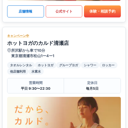
体験・相談予約
店舗情報
公式サイト
キャンペーン中
ホットヨガのカルド清瀬店
所沢駅から車で10分
東京都清瀬市松山1ー4ー1
タオルレンタル
ホットヨガ
グループヨガ
シャワー
ロッカー
他店舗利用
水素水
営業時間
定休日
平日 9:30〜22:30
毎月5日